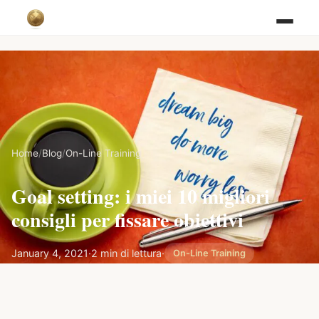
Home
/
Blog
/
On-Line Training
Goal setting: i miei 10 migliori
consigli per fissare obiettivi
January 4, 2021
·
2 min di lettura
·
On-Line Training