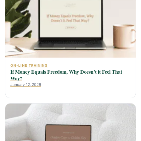
ON-LINE TRAINING
If Money Equals Freedom, Why Doesn’t it Feel That
Way?
January 12, 2026