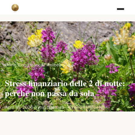
Home
/
Blog
/
Financial Wellbeing
Stress finanziario delle 2 di notte:
perché non passa da sola
April 16, 2026
·
5 min di lettura
·
Financial Wellbeing