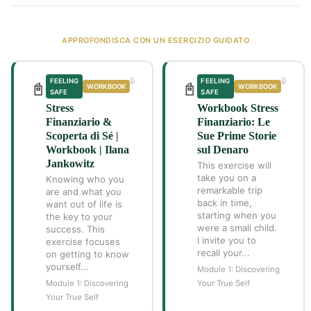
APPROFONDISCA CON UN ESERCIZIO GUIDATO
🔒
🔒
FEELING
FEELING
📓
📓
WORKBOOK
WORKBOOK
SAFE
SAFE
Stress
Workbook Stress
Finanziario &
Finanziario: Le
Scoperta di Sé |
Sue Prime Storie
Workbook | Ilana
sul Denaro
Jankowitz
This exercise will
take you on a
Knowing who you
remarkable trip
are and what you
back in time,
want out of life is
starting when you
the key to your
were a small child.
success. This
I invite you to
exercise focuses
recall your...
on getting to know
yourself...
Module 1: Discovering
Module 1: Discovering
Your True Self
Your True Self