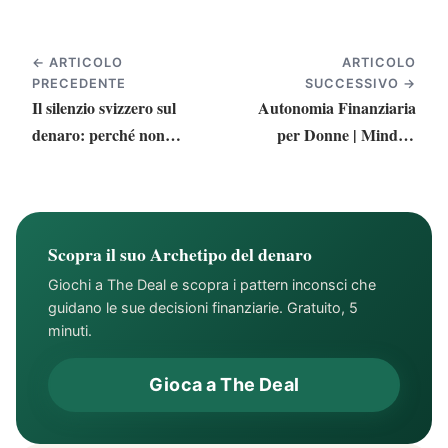
← ARTICOLO
ARTICOLO
PRECEDENTE
SUCCESSIVO →
Il silenzio svizzero sul
Autonomia Finanziaria
denaro: perché non
per Donne | Mindful
parliamo mai di finanze
Money Coaching
(e cosa ci costa)
Scopra il suo Archetipo del denaro
Giochi a The Deal e scopra i pattern inconsci che
guidano le sue decisioni finanziarie. Gratuito, 5
minuti.
Gioca a The Deal