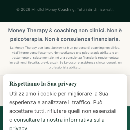
© 2026 Mindful Money Coaching. Tutti i diritti riservati.
Money Therapy & coaching non clinici. Non è
psicoterapia. Non è consulenza finanziaria.
La Money Therapy con Ilana Jankowitz è un percorso di coaching non clinico,
«dall'interno verso l'esterno». Non sostituisce una psicoterapia abilitata o un
trattamento di salute mentale, né una consulenza finanziaria regolamentata
(investimenti, fiscalità, previdenza). Se Le occorre assistenza clinica, consulti un
professionista abilitato.
Rispettiamo la Sua privacy
Explore Mindful Money Coaching
Programmes, archetypes, the Inside-Out Method, and
Utilizziamo i cookie per migliorare la Sua
resources.
esperienza e analizzare il traffico. Può
accettare tutti, rifiutare quelli non essenziali
Ilana Jankowitz
· Certified Money Coach (CMC) · NLP
o
consultare la nostra informativa sulla
Practitioner · Inside-Out Money Coach (10+ Years) ·
Featured Speaker at Google & IAPC
privacy
.