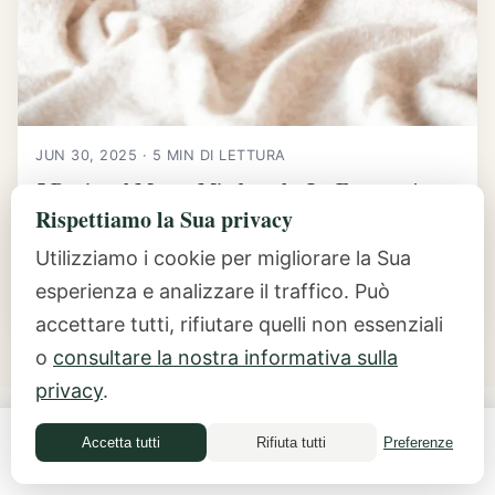
JUN 30, 2025 · 5 MIN DI LETTURA
5 Bugie sul Money Mindset che La Frenano |
Mindful Money Coach
Rispettiamo la Sua privacy
5 bugie che ti hanno raccontato sul denaro e che ti
Utilizziamo i cookie per migliorare la Sua
tengono piccola Non sei nata sentendoti piccola davanti
esperienza e analizzare il traffico. Può
al...
accettare tutti, rifiutare quelli non essenziali
o
consultare la nostra informativa sulla
privacy
.
Accetta tutti
Rifiuta tutti
Preferenze
Money Quiz