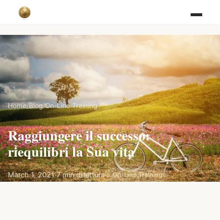
Home
/
Blog
/
On-Line Training
Raggiungere il successo:
riequilibri la Sua vita
March 1, 2021
·
7 min di lettura
·
On-Line Training