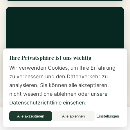
Über Ilana
Ihre Privatsphäre ist uns wichtig
Die Geschichte hinter der Inside-Out Money
Wir verwenden Cookies, um Ihre Erfahrung
Method.
zu verbessern und den Datenverkehr zu
ENTDECKEN →
analysieren. Sie können alle akzeptieren,
nicht wesentliche ablehnen oder
unsere
Datenschutzrichtlinie einsehen
.
Alle akzeptieren
Alle ablehnen
Einstellungen
Money Quiz