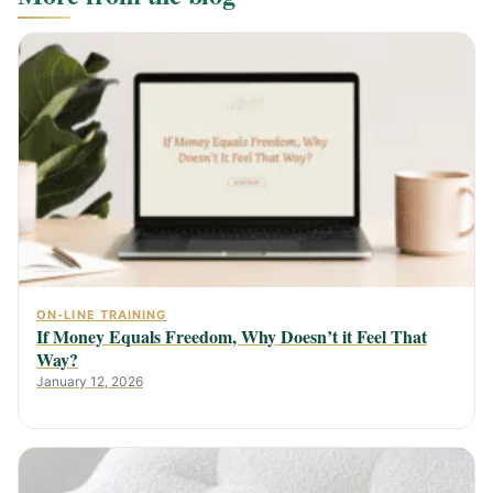
ON-LINE TRAINING
If Money Equals Freedom, Why Doesn’t it Feel That
Way?
January 12, 2026