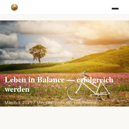
Startseite
/
Blog
/
On-Line Training
Leben in Balance — erfolgreich
werden
March 1, 2021
·
7 Min. Lesezeit
·
On-Line Training