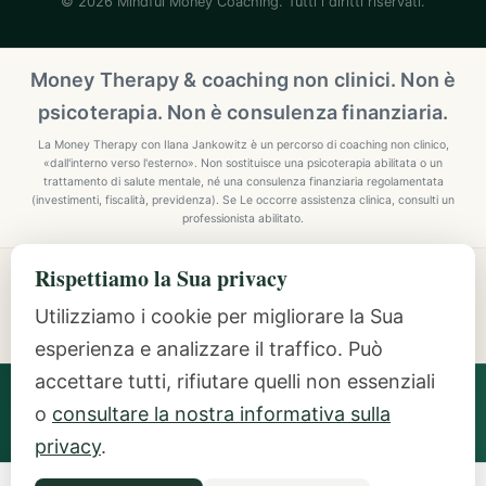
© 2026 Mindful Money Coaching. Tutti i diritti riservati.
Money Therapy & coaching non clinici. Non è
psicoterapia. Non è consulenza finanziaria.
La Money Therapy con Ilana Jankowitz è un percorso di coaching non clinico,
«dall'interno verso l'esterno». Non sostituisce una psicoterapia abilitata o un
trattamento di salute mentale, né una consulenza finanziaria regolamentata
(investimenti, fiscalità, previdenza). Se Le occorre assistenza clinica, consulti un
professionista abilitato.
Rispettiamo la Sua privacy
Explore Mindful Money Coaching
Programmes, archetypes, the Inside-Out Method, and
Utilizziamo i cookie per migliorare la Sua
resources.
esperienza e analizzare il traffico. Può
accettare tutti, rifiutare quelli non essenziali
Ilana Jankowitz
· Certified Money Coach (CMC) · NLP
o
consultare la nostra informativa sulla
Practitioner · Inside-Out Money Coach (10+ Years) ·
Featured Speaker at Google & IAPC
privacy
.