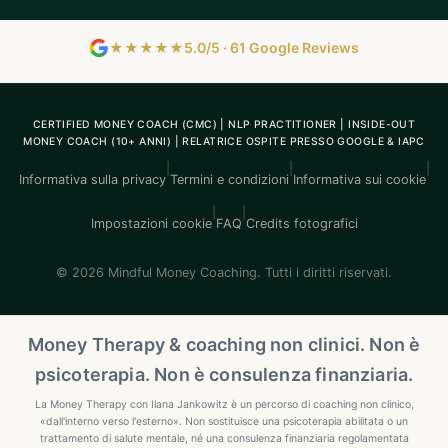
★★★★★
5.0/5 · 61 Google Reviews
CERTIFIED MONEY COACH (CMC) | NLP PRACTITIONER | INSIDE-OUT
MONEY COACH (10+ ANNI) | RELATRICE OSPITE PRESSO GOOGLE & IAPC
|
|
|
Informativa sulla privacy
Termini e condizioni
Informativa sui cookie
|
|
Impostazioni cookie
FAQ
Credits fotografici
© 2026 Mindful Money Coaching. Tutti i diritti riservati.
Money Therapy & coaching non clinici. Non è
psicoterapia. Non è consulenza finanziaria.
La Money Therapy con Ilana Jankowitz è un percorso di coaching non clinico,
«dall'interno verso l'esterno». Non sostituisce una psicoterapia abilitata o un
trattamento di salute mentale, né una consulenza finanziaria regolamentata