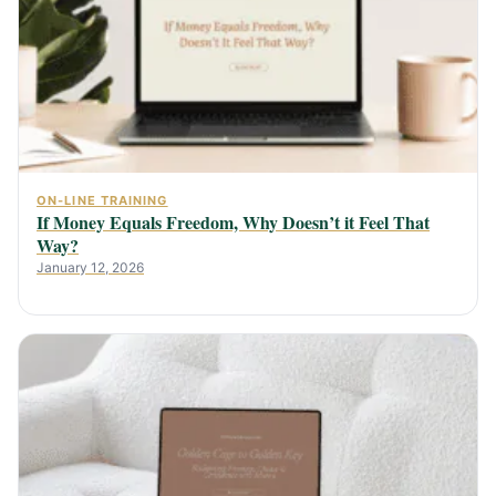
ON-LINE TRAINING
If Money Equals Freedom, Why Doesn’t it Feel That
Way?
January 12, 2026