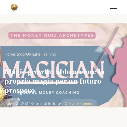
Home
/
Blog
/
On-Line Training
Magic growth: abbracciare la
propria magia per un futuro
prospero
July 22, 2024
·
3 min di lettura
·
On-Line Training