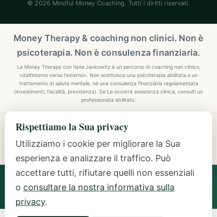
© 2026 Mindful Money Coaching. Tutti i diritti riservati.
Money Therapy & coaching non clinici. Non è
psicoterapia. Non è consulenza finanziaria.
La Money Therapy con Ilana Jankowitz è un percorso di coaching non clinico,
«dall'interno verso l'esterno». Non sostituisce una psicoterapia abilitata o un
trattamento di salute mentale, né una consulenza finanziaria regolamentata
(investimenti, fiscalità, previdenza). Se Le occorre assistenza clinica, consulti un
professionista abilitato.
Rispettiamo la Sua privacy
Explore Mindful Money Coaching
Programmes, archetypes, the Inside-Out Method, and
Utilizziamo i cookie per migliorare la Sua
resources.
esperienza e analizzare il traffico. Può
accettare tutti, rifiutare quelli non essenziali
Ilana Jankowitz
· Certified Money Coach (CMC) · NLP
o
consultare la nostra informativa sulla
Practitioner · Inside-Out Money Coach (10+ Years) ·
Featured Speaker at Google & IAPC
privacy
.