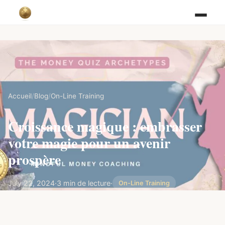
Accueil
/
Blog
/
On-Line Training
Croissance magique : embrasser
votre magie pour un avenir
prospère
July 22, 2024
·
3 min de lecture
·
On-Line Training