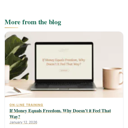
More from the blog
ON-LINE TRAINING
If Money Equals Freedom, Why Doesn’t it Feel That
Way?
January 12, 2026