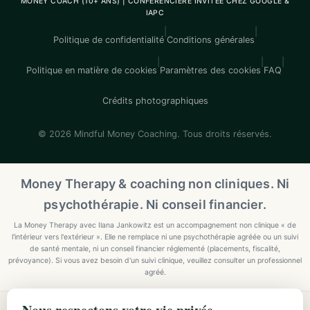
MONEY COACH (10+ ANS) | CONFÉRENCIÈRE INVITÉE CHEZ GOOGLE &
IAPC
|
|
Politique de confidentialité
Conditions générales
|
|
|
Politique en matière de cookies
Paramètres des cookies
FAQ
Crédits photographiques
© 2026 Mindful Money Coaching. Tous droits réservés.
Money Therapy & coaching non cliniques. Ni
psychothérapie. Ni conseil financier.
La Money Therapy avec Ilana Jankowitz est un accompagnement non clinique « de
l'intérieur vers l'extérieur ». Elle ne remplace ni une psychothérapie agréée ou un suivi
de santé mentale, ni un conseil financier réglementé (placements, fiscalité,
prévoyance). Si vous avez besoin d'un suivi clinique, veuillez consulter un professionnel
agréé.