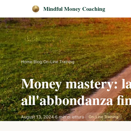
Mindful Money Coaching
Home
/
Blog
/
On-Line Training
Money mastery: la 
all'abbondanza fi
August 13, 2024
·
6 min di lettura
·
On-Line Training