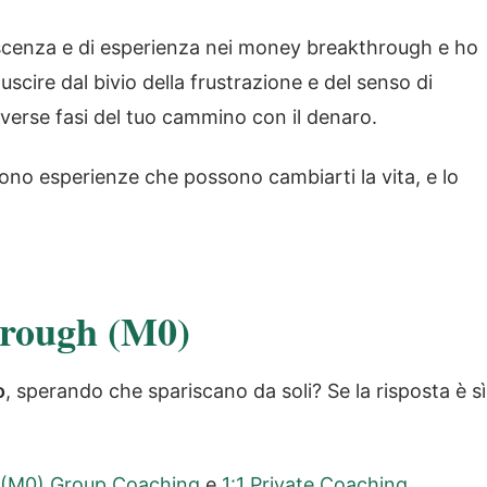
noscenza e di esperienza nei money breakthrough e ho
scire dal bivio della frustrazione e del senso di
verse fasi del tuo cammino con il denaro.
no esperienze che possono cambiarti la vita, e lo
rough (M0)
o
, sperando che spariscano da soli? Se la risposta è sì
 (M0) Group Coaching
e
1:1 Private Coaching
,