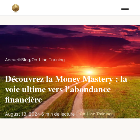
Accueil
/
Blog
/
On-Line Training
Découvrez la Money Mastery : la
voie ultime vers l'abondance
financière
August 13, 2024
·
6 min de lecture
·
On-Line Training