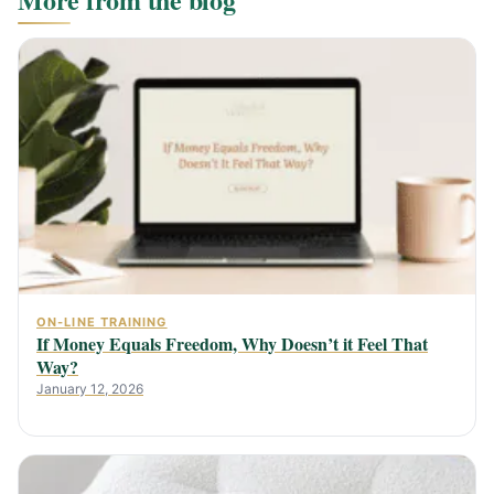
ON-LINE TRAINING
If Money Equals Freedom, Why Doesn’t it Feel That
Way?
January 12, 2026