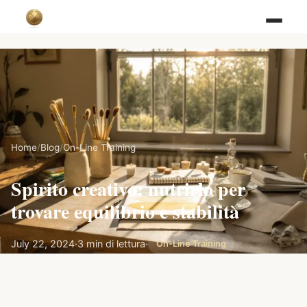
Home
/
Blog
/
On-Line Training
Spirito creativo: nutrirlo per
trovare equilibrio e stabilità
July 22, 2024
·
3 min di lettura
·
On-Line Training