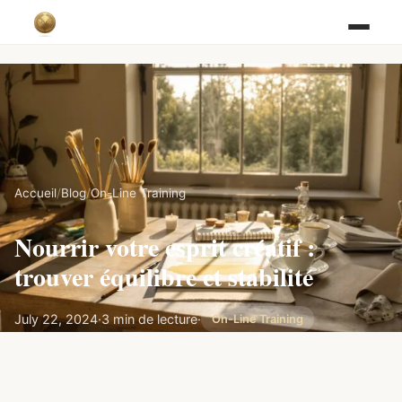
Accueil
/
Blog
/
On-Line Training
Nourrir votre esprit créatif :
trouver équilibre et stabilité
July 22, 2024
·
3 min de lecture
·
On-Line Training