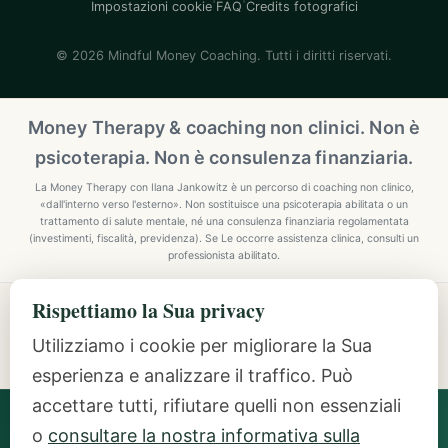
Impostazioni cookie
FAQ
Credits fotografici
© 2026 Mindful Money Coaching. Tutti i diritti riservati.
Money Therapy & coaching non clinici. Non è
psicoterapia. Non è consulenza finanziaria.
La Money Therapy con Ilana Jankowitz è un percorso di coaching non clinico,
«dall'interno verso l'esterno». Non sostituisce una psicoterapia abilitata o un
trattamento di salute mentale, né una consulenza finanziaria regolamentata
(investimenti, fiscalità, previdenza). Se Le occorre assistenza clinica, consulti un
professionista abilitato.
Rispettiamo la Sua privacy
Explore Mindful Money Coaching
Programmes, archetypes, the Inside-Out Method, and
Utilizziamo i cookie per migliorare la Sua
resources.
esperienza e analizzare il traffico. Può
accettare tutti, rifiutare quelli non essenziali
Ilana Jankowitz
· Certified Money Coach (CMC) · NLP
o
consultare la nostra informativa sulla
Practitioner · Inside-Out Money Coach (10+ Years) ·