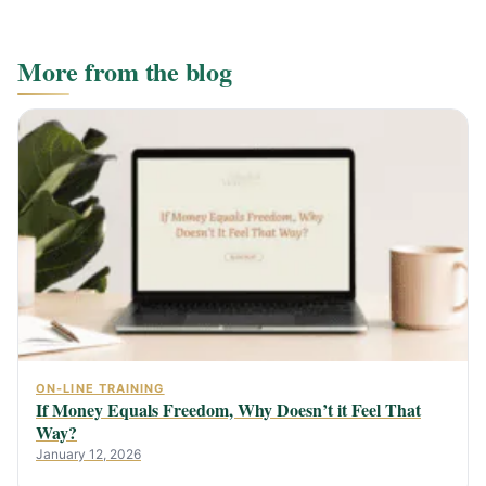
More from the blog
ON-LINE TRAINING
If Money Equals Freedom, Why Doesn’t it Feel That
Way?
January 12, 2026