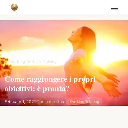
Home
/
Blog
/
On-Line Training
Come raggiungere i propri
obiettivi: è pronta?
February 1, 2021
·
2 min di lettura
·
On-Line Training