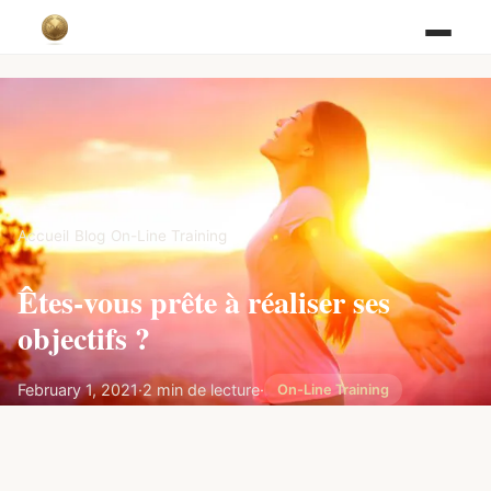
Accueil
/
Blog
/
On-Line Training
Êtes-vous prête à réaliser ses
objectifs ?
February 1, 2021
·
2 min de lecture
·
On-Line Training