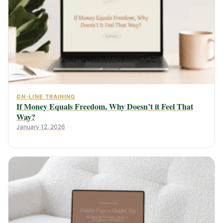
ON-LINE TRAINING
If Money Equals Freedom, Why Doesn’t it Feel That
Way?
January 12, 2026