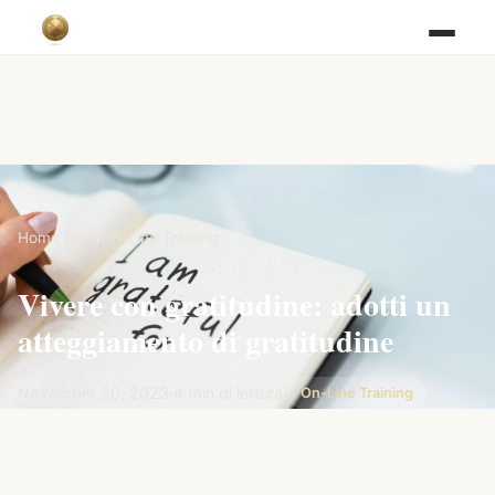
Home
/
Blog
/
On-Line Training
Vivere con gratitudine: adotti un
atteggiamento di gratitudine
November 20, 2023
·
4 min di lettura
·
On-Line Training