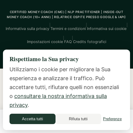
CERTIFIED MONEY COACH (CMC) | NLP PRACTITIONER | INSIDE-OUT
MONEY COACH (10+ ANNI) | RELATRICE OSPITE PRESSO GOOGLE & IAPC
|
|
|
Informativa sulla privacy
Termini e condizioni
Informativa sui cookie
|
|
Impostazioni cookie
FAQ
Credits fotografici
© 2026 Mindful Money Coaching. Tutti i diritti riservati.
Rispettiamo la Sua privacy
Utilizziamo i cookie per migliorare la Sua
Money Therapy & coaching non clinici. Non è
esperienza e analizzare il traffico. Può
psicoterapia. Non è consulenza finanziaria.
accettare tutti, rifiutare quelli non essenziali
o
consultare la nostra informativa sulla
La Money Therapy con Ilana Jankowitz è un percorso di coaching non clinico,
«dall'interno verso l'esterno». Non sostituisce una psicoterapia abilitata o un
privacy
.
trattamento di salute mentale, né una consulenza finanziaria regolamentata
(investimenti, fiscalità, previdenza). Se Le occorre assistenza clinica, consulti un
professionista abilitato.
Accetta tutti
Rifiuta tutti
Preferenze
Money Quiz