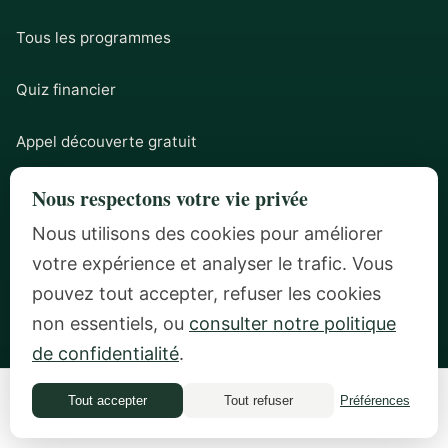
Tous les programmes
Quiz financier
Appel découverte gratuit
Nous respectons votre vie privée
NOUS CONTACTER
Nous utilisons des cookies pour améliorer
votre expérience et analyser le trafic. Vous
ilana@mindfulmoneycoaching.com
pouvez tout accepter, refuser les cookies
non essentiels, ou
consulter notre politique
Zurich, Suisse
de confidentialité
.
Tout accepter
Tout refuser
Préférences
Quiz financier