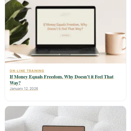
ON-LINE TRAINING
If Money Equals Freedom, Why Doesn’t it Feel That
Way?
January 12, 2026