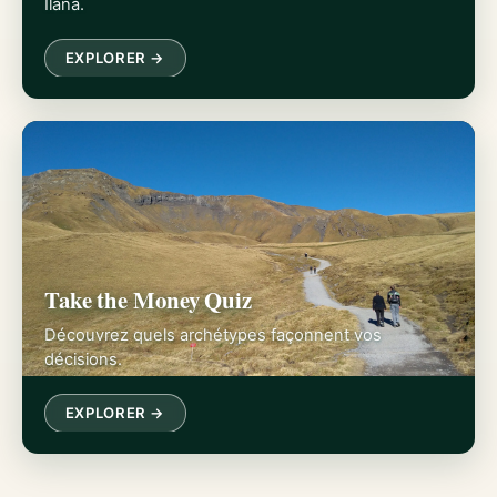
Ilana.
EXPLORER →
Take the Money Quiz
Découvrez quels archétypes façonnent vos
décisions.
EXPLORER →