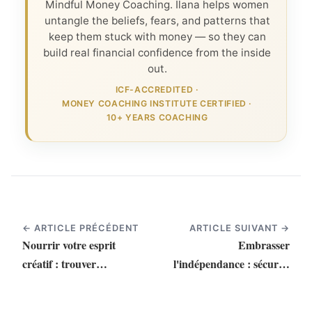
Mindful Money Coaching. Ilana helps women
untangle the beliefs, fears, and patterns that
keep them stuck with money — so they can
build real financial confidence from the inside
out.
ICF-ACCREDITED
·
MONEY COACHING INSTITUTE CERTIFIED
·
10+ YEARS COACHING
← ARTICLE PRÉCÉDENT
ARTICLE SUIVANT →
Nourrir votre esprit
Embrasser
créatif : trouver
l'indépendance : sécurité
équilibre et stabilité
du parcours vers la
liberté