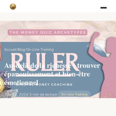
Accueil
/
Blog
/
On-Line Training
Au-delà de la richesse : trouver
épanouissement et bien-être
émotionnel
July 22, 2024
·
3 min de lecture
·
On-Line Training