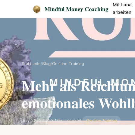
Mit Ilana
Mindful Money Coaching
arbeiten
Startseite
/
Blog
/
On-Line Training
Mehr als Reichtu
emotionales Wohlb
July 22, 2024
·
3 Min. Lesezeit
·
On-Line Training