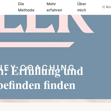
Die
Mehr
Über
An
Methode
erfahren
mich
m: Erfüllung und
efinden finden