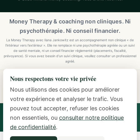
Money Therapy & coaching non cliniques. Ni
psychothérapie. Ni conseil financier.
La Money Therapy avec Ilana Jankowitz est un accompagnement non clinique « de
l'intérieur vers l'extérieur ». Elle ne remplace ni une psychothérapie agréée ou un suivi
de santé mentale, ni un conseil financier réglementé (placements, fiscalité,
prévoyance). Si vous avez besoin d'un suivi clinique, veuillez consulter un professionnel
agréé.
Nous respectons votre vie privée
Explore Mindful Money Coaching
Programmes, archetypes, the Inside-Out Method, and
Nous utilisons des cookies pour améliorer
resources.
votre expérience et analyser le trafic. Vous
pouvez tout accepter, refuser les cookies
Ilana Jankowitz
· Certified Money Coach (CMC) · NLP
non essentiels, ou
consulter notre politique
Practitioner · Inside-Out Money Coach (10+ Years) ·
Featured Speaker at Google & IAPC
de confidentialité
.