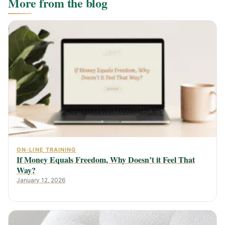
More from the blog
ON-LINE TRAINING
If Money Equals Freedom, Why Doesn’t it Feel That
Way?
January 12, 2026