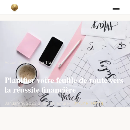
Accueil
/
Blog
/
On-Line Training
Planifier votre feuille de route vers
la réussite financière
January 9, 2023
·
3 min de lecture
·
On-Line Training