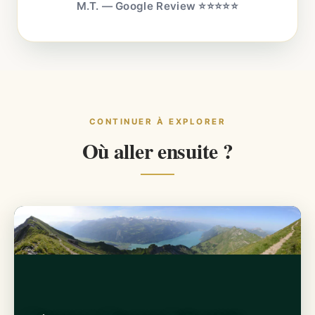
M.T. — Google Review ⭐⭐⭐⭐⭐
CONTINUER À EXPLORER
Où aller ensuite ?