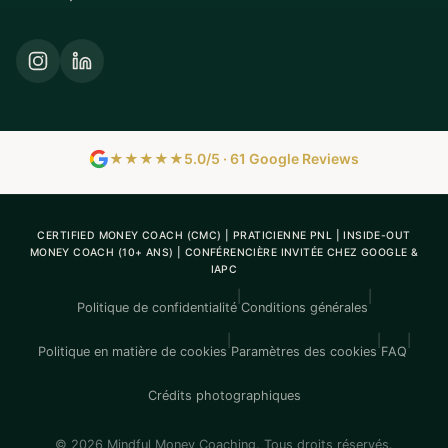
★★★★★
5.0/5 · 61 Google Reviews
CERTIFIED MONEY COACH (CMC) | PRATICIENNE PNL | INSIDE-OUT
MONEY COACH (10+ ANS) | CONFÉRENCIÈRE INVITÉE CHEZ GOOGLE &
IAPC
|
|
Politique de confidentialité
Conditions générales
|
|
|
Politique en matière de cookies
Paramètres des cookies
FAQ
Crédits photographiques
© 2026 Mindful Money Coaching. Tous droits réservés.