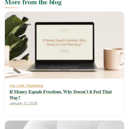
More from the blog
ON-LINE TRAINING
If Money Equals Freedom, Why Doesn’t it Feel That
Way?
January 12, 2026