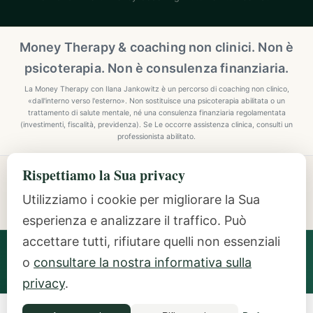
Money Therapy & coaching non clinici. Non è
psicoterapia. Non è consulenza finanziaria.
La Money Therapy con Ilana Jankowitz è un percorso di coaching non clinico,
«dall'interno verso l'esterno». Non sostituisce una psicoterapia abilitata o un
trattamento di salute mentale, né una consulenza finanziaria regolamentata
(investimenti, fiscalità, previdenza). Se Le occorre assistenza clinica, consulti un
professionista abilitato.
Rispettiamo la Sua privacy
Explore Mindful Money Coaching
Programmes, archetypes, the Inside-Out Method, and
Utilizziamo i cookie per migliorare la Sua
resources.
esperienza e analizzare il traffico. Può
accettare tutti, rifiutare quelli non essenziali
Ilana Jankowitz
· Certified Money Coach (CMC) · NLP
o
consultare la nostra informativa sulla
Practitioner · Inside-Out Money Coach (10+ Years) ·
Featured Speaker at Google & IAPC
privacy
.