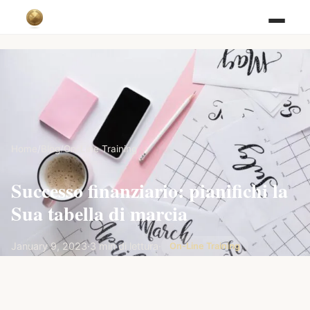
Home
/
Blog
/
On-Line Training
Successo finanziario: pianifichi la
Sua tabella di marcia
January 9, 2023
·
3 min di lettura
·
On-Line Training