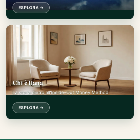
ESPLORA →
Chi è Ilana
La storia dietro all'Inside-Out Money Method.
ESPLORA →