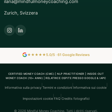
ilana@mindfulmoneycoaching.com
Zurich, Svizzera
★★★★★
5.0/5 · 61 Google Reviews
CERTIFIED MONEY COACH (CMC) | NLP PRACTITIONER | INSIDE-OUT
MONEY COACH (10+ ANNI) | RELATRICE OSPITE PRESSO GOOGLE & IAPC
|
|
|
Informativa sulla privacy
Termini e condizioni
Informativa sui cookie
|
|
Impostazioni cookie
FAQ
Credits fotografici
© 2026 Mindful Money Coaching. Tutti i diritti riservati.