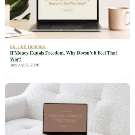
ON-LINE TRAINING
If Money Equals Freedom, Why Doesn’t it Feel That
Way?
January 12, 2026