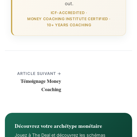
out.
ICF-ACCREDITED
·
MONEY COACHING INSTITUTE CERTIFIED
·
10+ YEARS COACHING
ARTICLE SUIVANT →
Témoignage Money
Coaching
Découvrez votre archétype monétaire
Jouez à The Deal et découvrez les schémas