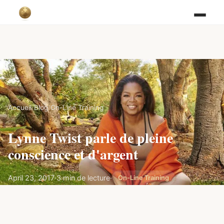
Accueil
/
Blog
/
On-Line Training
Lynne Twist parle de pleine
conscience et d'argent
April 23, 2017
·
3 min de lecture
·
On-Line Training