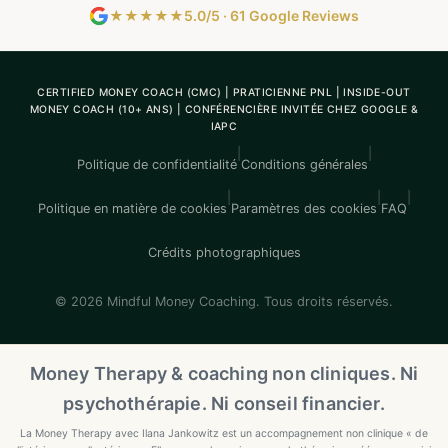
★★★★★
5.0/5 · 61 Google Reviews
CERTIFIED MONEY COACH (CMC) | PRATICIENNE PNL | INSIDE-OUT
MONEY COACH (10+ ANS) | CONFÉRENCIÈRE INVITÉE CHEZ GOOGLE &
IAPC
|
|
Politique de confidentialité
Conditions générales
|
|
|
Politique en matière de cookies
Paramètres des cookies
FAQ
Crédits photographiques
© 2026 Mindful Money Coaching. Tous droits réservés.
Money Therapy & coaching non cliniques. Ni
psychothérapie. Ni conseil financier.
La Money Therapy avec Ilana Jankowitz est un accompagnement non clinique « de