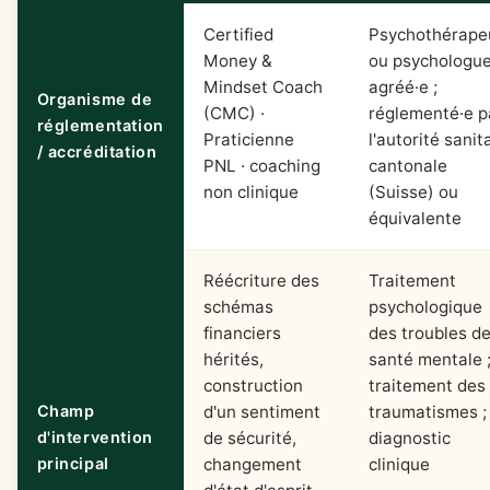
Certified
Psychothérape
Money &
ou psychologu
Mindset Coach
agréé·e ;
Organisme de
(CMC) ·
réglementé·e p
réglementation
Praticienne
l'autorité sanit
/ accréditation
PNL · coaching
cantonale
non clinique
(Suisse) ou
équivalente
Réécriture des
Traitement
schémas
psychologique
financiers
des troubles d
hérités,
santé mentale 
construction
traitement des
Champ
d'un sentiment
traumatismes ;
d'intervention
de sécurité,
diagnostic
principal
changement
clinique