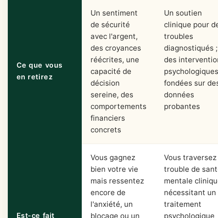
Un sentiment
Un soutien
de sécurité
clinique pour d
avec l'argent,
troubles
des croyances
diagnostiqués ;
réécrites, une
des interventio
Ce que vous
capacité de
psychologique
en retirez
décision
fondées sur de
sereine, des
données
comportements
probantes
financiers
concrets
Vous gagnez
Vous traversez
bien votre vie
trouble de san
mais ressentez
mentale cliniq
encore de
nécessitant un
l'anxiété, un
traitement
Est-ce fait
blocage ou un
psychologique