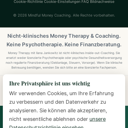
Cookie-Richtlinie
Cookie-Einstellungen
FAQ
Bildnachweise
© 2026 Mindful Money Coaching. Alle Rechte vorbehalten.
Nicht-klinisches Money Therapy & Coaching.
Keine Psychotherapie. Keine Finanzberatung.
Money Therapy mit Ilana Jankowitz ist nicht-klinisches Inside-out-Coaching. Sie
ersetzt weder lizenzierte Psychotherapie oder psychische Gesundheitsversorgung
noch regulierte Finanzberatung (Geldanlage, Steuern, Vorsorge). Wenn Sie klinische
Betreuung benötigen, wenden Sie sich bitte an eine lizenzierte Fachperson.
Ihre Privatsphäre ist uns wichtig
Explore Mindful Money Coaching
Programmes, archetypes, the Inside-Out Method, and
Wir verwenden Cookies, um Ihre Erfahrung
resources.
zu verbessern und den Datenverkehr zu
analysieren. Sie können alle akzeptieren,
Ilana Jankowitz
· Certified Money Coach (CMC) · NLP
nicht wesentliche ablehnen oder
unsere
Practitioner · Inside-Out Money Coach (10+ Years) ·
Featured Speaker at Google & IAPC
Datenschutzrichtlinie einsehen
.