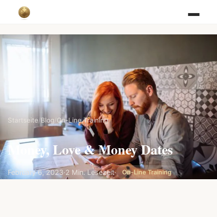
Startseite
/
Blog
/
On-Line Training
Money, Love & Money Dates
February 6, 2023
·
2 Min. Lesezeit
·
On-Line Training