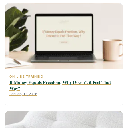
ON-LINE TRAINING
If Money Equals Freedom, Why Doesn’t it Feel That
Way?
January 12, 2026