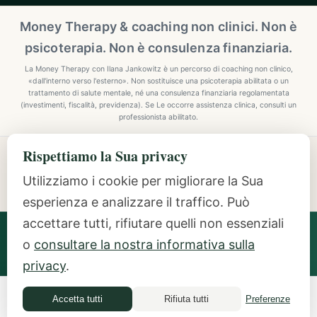
Money Therapy & coaching non clinici. Non è
psicoterapia. Non è consulenza finanziaria.
La Money Therapy con Ilana Jankowitz è un percorso di coaching non clinico,
«dall'interno verso l'esterno». Non sostituisce una psicoterapia abilitata o un
trattamento di salute mentale, né una consulenza finanziaria regolamentata
(investimenti, fiscalità, previdenza). Se Le occorre assistenza clinica, consulti un
professionista abilitato.
Rispettiamo la Sua privacy
Explore Mindful Money Coaching
Programmes, archetypes, the Inside-Out Method, and
Utilizziamo i cookie per migliorare la Sua
resources.
esperienza e analizzare il traffico. Può
accettare tutti, rifiutare quelli non essenziali
Ilana Jankowitz
· Certified Money Coach (CMC) · NLP
o
consultare la nostra informativa sulla
Practitioner · Inside-Out Money Coach (10+ Years) ·
Featured Speaker at Google & IAPC
privacy
.
Accetta tutti
Rifiuta tutti
Preferenze
Money Quiz