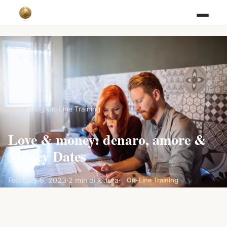
Home
/
Blog
/
On-Line Training
Love & money: denaro, amore &
Money Dates
February 6, 2023
·
2 min di lettura
·
On-Line Training