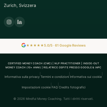
Zurich, Svizzera
★★★★★
5.0/5 · 61 Google Reviews
CERTIFIED MONEY COACH (CMC) | NLP PRACTITIONER | INSIDE-OUT
MONEY COACH (10+ ANNI) | RELATRICE OSPITE PRESSO GOOGLE & IAPC
|
|
|
Informativa sulla privacy
Termini e condizioni
Informativa sui cookie
|
|
Impostazioni cookie
FAQ
Credits fotografici
© 2026 Mindful Money Coaching. Tutti i diritti riservati.