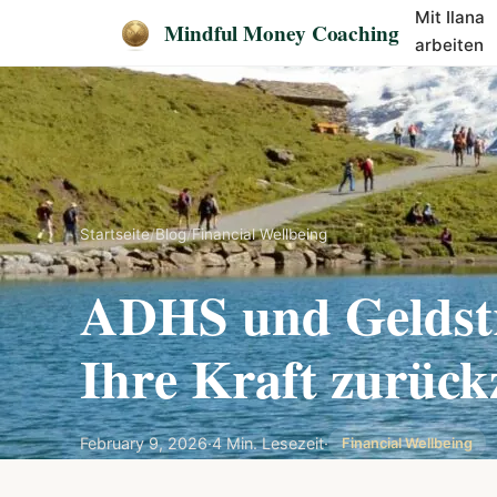
Mit Ilana
Mindful Money Coaching
arbeiten
Startseite
/
Blog
/
Financial Wellbeing
ADHS und Geldstre
Ihre Kraft zurüc
February 9, 2026
·
4 Min. Lesezeit
·
Financial Wellbeing