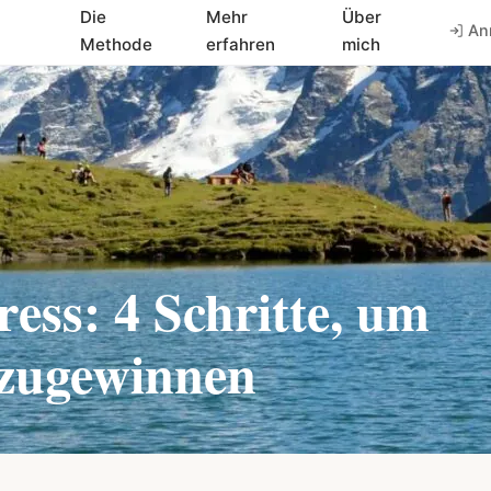
Die
Mehr
Über
An
Methode
erfahren
mich
ss: 4 Schritte, um
kzugewinnen