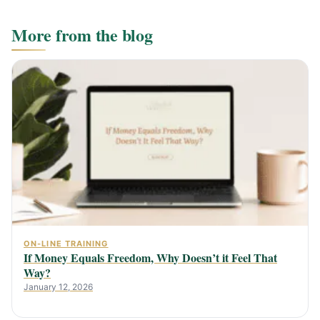
More from the blog
ON-LINE TRAINING
If Money Equals Freedom, Why Doesn’t it Feel That
Way?
January 12, 2026