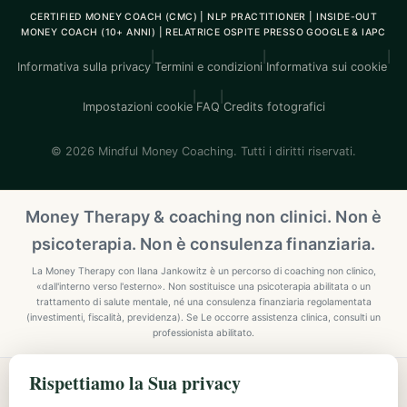
CERTIFIED MONEY COACH (CMC) | NLP PRACTITIONER | INSIDE-OUT
MONEY COACH (10+ ANNI) | RELATRICE OSPITE PRESSO GOOGLE & IAPC
|
|
|
Informativa sulla privacy
Termini e condizioni
Informativa sui cookie
|
|
Impostazioni cookie
FAQ
Credits fotografici
© 2026 Mindful Money Coaching. Tutti i diritti riservati.
Money Therapy & coaching non clinici. Non è
psicoterapia. Non è consulenza finanziaria.
La Money Therapy con Ilana Jankowitz è un percorso di coaching non clinico,
«dall'interno verso l'esterno». Non sostituisce una psicoterapia abilitata o un
trattamento di salute mentale, né una consulenza finanziaria regolamentata
(investimenti, fiscalità, previdenza). Se Le occorre assistenza clinica, consulti un
professionista abilitato.
Rispettiamo la Sua privacy
Explore Mindful Money Coaching