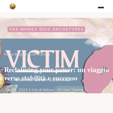
Home
/
Blog
/
On-Line Training
Reclaiming your power: un viaggio
verso stabilità e successo
July 22, 2024
·
3 min di lettura
·
On-Line Training