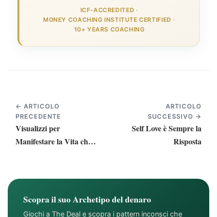
ICF-ACCREDITED
·
MONEY COACHING INSTITUTE CERTIFIED
·
10+ YEARS COACHING
← ARTICOLO
ARTICOLO
PRECEDENTE
SUCCESSIVO →
Visualizzi per
Self Love è Sempre la
Manifestare la Vita che
Risposta
Desideri
Scopra il suo Archetipo del denaro
Giochi a The Deal e scopra i pattern inconsci che