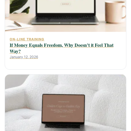
ON-LINE TRAINING
If Money Equals Freedom, Why Doesn’t it Feel That
Way?
January 12, 2026