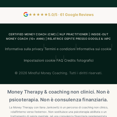
★★★★★
5.0/5 · 61 Google Reviews
CERTIFIED MONEY COACH (CMC) | NLP PRACTITIONER | INSIDE-OUT
MONEY COACH (10+ ANNI) | RELATRICE OSPITE PRESSO GOOGLE & IAPC
|
|
|
Informativa sulla privacy
Termini e condizioni
Informativa sui cookie
|
|
Impostazioni cookie
FAQ
Credits fotografici
© 2026 Mindful Money Coaching. Tutti i diritti riservati.
Money Therapy & coaching non clinici. Non è
psicoterapia. Non è consulenza finanziaria.
La Money Therapy con Ilana Jankowitz è un percorso di coaching non clinico,
«dall'interno verso l'esterno». Non sostituisce una psicoterapia abilitata o un
trattamento di salute mentale, né una consulenza finanziaria regolamentata