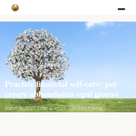
Home
/
Blog
/
On-Line Training
Practice financial self-care: per
creare abbondanza ogni giorno
March 8, 2020
·
3 min di lettura
·
On-Line Training