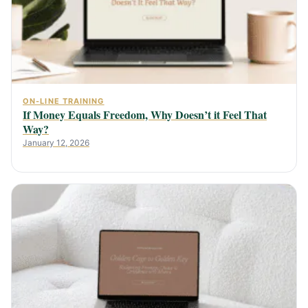
ON-LINE TRAINING
If Money Equals Freedom, Why Doesn’t it Feel That
Way?
January 12, 2026