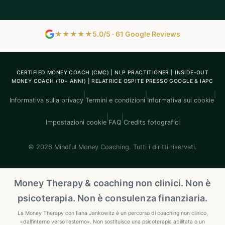
★★★★★
5.0/5 · 61 Google Reviews
CERTIFIED MONEY COACH (CMC) | NLP PRACTITIONER | INSIDE-OUT
MONEY COACH (10+ ANNI) | RELATRICE OSPITE PRESSO GOOGLE & IAPC
|
|
|
Informativa sulla privacy
Termini e condizioni
Informativa sui cookie
|
|
Impostazioni cookie
FAQ
Credits fotografici
© 2026 Mindful Money Coaching. Tutti i diritti riservati.
Money Therapy & coaching non clinici. Non è
psicoterapia. Non è consulenza finanziaria.
La Money Therapy con Ilana Jankowitz è un percorso di coaching non clinico,
«dall'interno verso l'esterno». Non sostituisce una psicoterapia abilitata o un