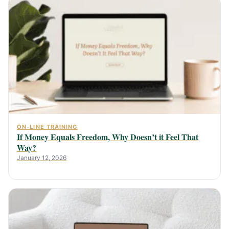
ON-LINE TRAINING
If Money Equals Freedom, Why Doesn’t it Feel That
Way?
January 12, 2026