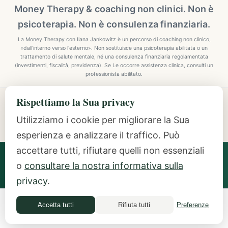
Money Therapy & coaching non clinici. Non è
psicoterapia. Non è consulenza finanziaria.
La Money Therapy con Ilana Jankowitz è un percorso di coaching non clinico,
«dall'interno verso l'esterno». Non sostituisce una psicoterapia abilitata o un
trattamento di salute mentale, né una consulenza finanziaria regolamentata
(investimenti, fiscalità, previdenza). Se Le occorre assistenza clinica, consulti un
professionista abilitato.
Rispettiamo la Sua privacy
Explore Mindful Money Coaching
Programmes, archetypes, the Inside-Out Method, and
Utilizziamo i cookie per migliorare la Sua
resources.
esperienza e analizzare il traffico. Può
accettare tutti, rifiutare quelli non essenziali
Ilana Jankowitz
· Certified Money Coach (CMC) · NLP
o
consultare la nostra informativa sulla
Practitioner · Inside-Out Money Coach (10+ Years) ·
Featured Speaker at Google & IAPC
privacy
.
Accetta tutti
Rifiuta tutti
Preferenze
Money Quiz