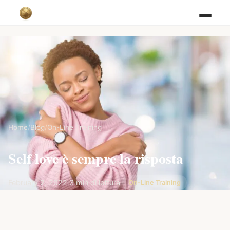
Home
/
Blog
/
On-Line Training
Self love è sempre la risposta
February 2, 2022
·
3 min di lettura
·
On-Line Training