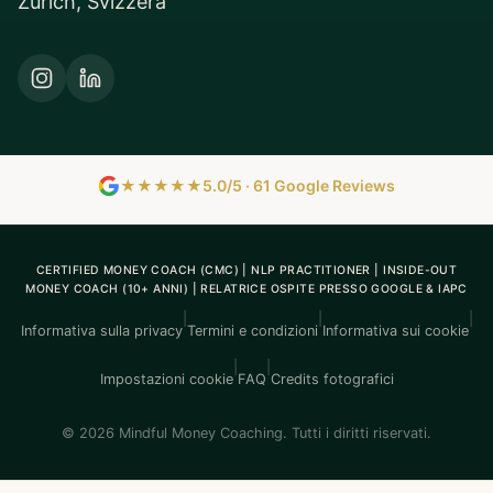
Zurich, Svizzera
★★★★★
5.0/5 · 61 Google Reviews
CERTIFIED MONEY COACH (CMC) | NLP PRACTITIONER | INSIDE-OUT
MONEY COACH (10+ ANNI) | RELATRICE OSPITE PRESSO GOOGLE & IAPC
|
|
|
Informativa sulla privacy
Termini e condizioni
Informativa sui cookie
|
|
Impostazioni cookie
FAQ
Credits fotografici
© 2026 Mindful Money Coaching. Tutti i diritti riservati.