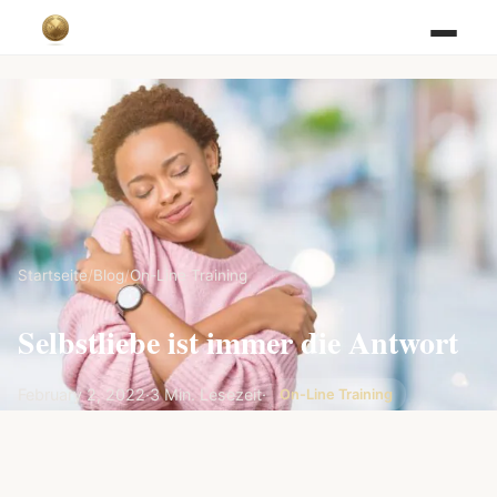
Startseite
/
Blog
/
On-Line Training
Selbstliebe ist immer die Antwort
February 2, 2022
·
3 Min. Lesezeit
·
On-Line Training