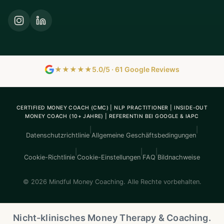
★★★★★
5.0/5 · 61 Google Reviews
CERTIFIED MONEY COACH (CMC) | NLP PRACTITIONER | INSIDE-OUT
MONEY COACH (10+ JAHRE) | REFERENTIN BEI GOOGLE & IAPC
|
|
Datenschutzrichtlinie
Allgemeine Geschäftsbedingungen
|
|
|
Cookie-Richtlinie
Cookie-Einstellungen
FAQ
Bildnachweise
© 2026 Mindful Money Coaching. Alle Rechte vorbehalten.
Nicht-klinisches Money Therapy & Coaching.