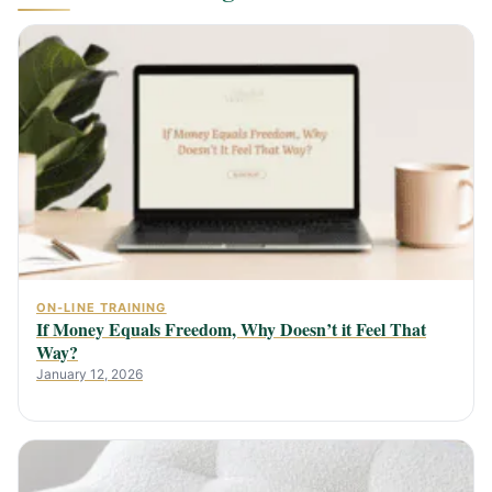
ON-LINE TRAINING
If Money Equals Freedom, Why Doesn’t it Feel That
Way?
January 12, 2026