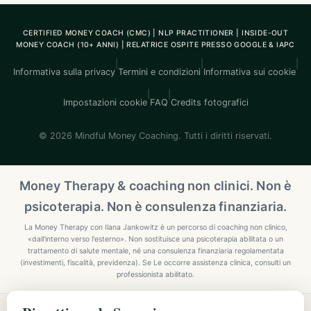
CERTIFIED MONEY COACH (CMC) | NLP PRACTITIONER | INSIDE-OUT
MONEY COACH (10+ ANNI) | RELATRICE OSPITE PRESSO GOOGLE & IAPC
|
|
|
Informativa sulla privacy
Termini e condizioni
Informativa sui cookie
|
|
Impostazioni cookie
FAQ
Credits fotografici
© 2026 Mindful Money Coaching. Tutti i diritti riservati.
Money Therapy & coaching non clinici. Non è
psicoterapia. Non è consulenza finanziaria.
La Money Therapy con Ilana Jankowitz è un percorso di coaching non clinico,
«dall'interno verso l'esterno». Non sostituisce una psicoterapia abilitata o un
trattamento di salute mentale, né una consulenza finanziaria regolamentata
(investimenti, fiscalità, previdenza). Se Le occorre assistenza clinica, consulti un
professionista abilitato.