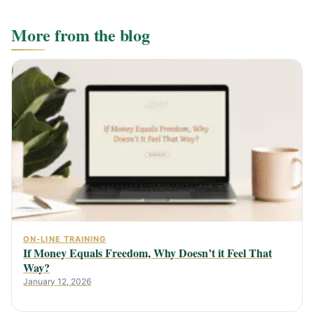
More from the blog
ON-LINE TRAINING
If Money Equals Freedom, Why Doesn’t it Feel That
Way?
January 12, 2026