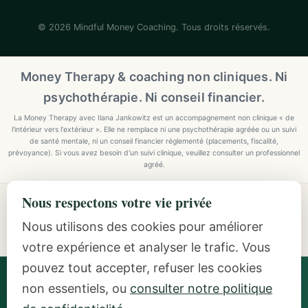
© 2026 Mindful Money Coaching. Tous droits réservés.
Money Therapy & coaching non cliniques. Ni
psychothérapie. Ni conseil financier.
La Money Therapy avec Ilana Jankowitz est un accompagnement non clinique « de
l'intérieur vers l'extérieur ». Elle ne remplace ni une psychothérapie agréée ou un suivi
de santé mentale, ni un conseil financier réglementé (placements, fiscalité,
prévoyance). Si vous avez besoin d'un suivi clinique, veuillez consulter un professionnel
agréé.
Nous respectons votre vie privée
Explore Mindful Money Coaching
Programmes, archetypes, the Inside-Out Method, and
Nous utilisons des cookies pour améliorer
resources.
votre expérience et analyser le trafic. Vous
pouvez tout accepter, refuser les cookies
Ilana Jankowitz
· Certified Money Coach (CMC) · NLP
non essentiels, ou
consulter notre politique
Practitioner · Inside-Out Money Coach (10+ Years) ·
Featured Speaker at Google & IAPC