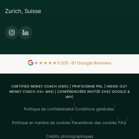
Zurich, Suisse
★★★★★
5.0/5 · 61 Google Reviews
CERTIFIED MONEY COACH (CMC) | PRATICIENNE PNL | INSIDE-OUT
MONEY COACH (10+ ANS) | CONFÉRENCIÈRE INVITÉE CHEZ GOOGLE &
IAPC
|
|
Politique de confidentialité
Conditions générales
|
|
|
Politique en matière de cookies
Paramètres des cookies
FAQ
Crédits photographiques