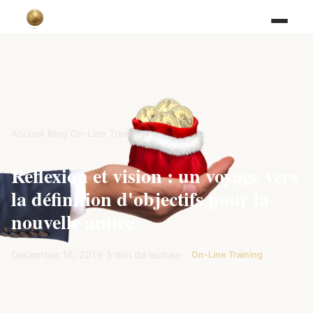
Accueil
/
Blog
/
On-Line Training
Réflexion et vision : un voyage vers
la définition d'objectifs pour la
nouvelle année
December 16, 2019
·
3 min de lecture
·
On-Line Training