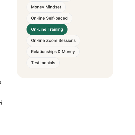
Money Mindset
On-line Self-paced
On-Line Training
On-line Zoom Sessions
Relationships & Money
Testimonials
e
i