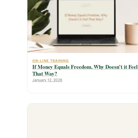
ON-LINE TRAINING
If Money Equals Freedom, Why Doesn’t it Feel
That Way?
January 12, 2026