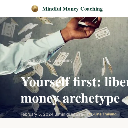
Mindful Money Coaching
Home
/
Blog
/
On-Line Training
Yourself first: lib
money archetype
February 5, 2024
·
3 min di lettura
·
On-Line Training