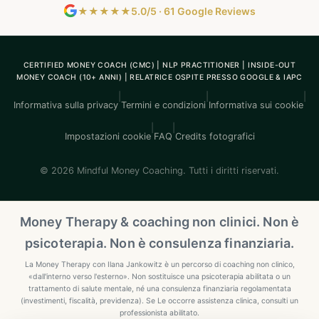
★★★★★
5.0/5 · 61 Google Reviews
CERTIFIED MONEY COACH (CMC) | NLP PRACTITIONER | INSIDE-OUT
MONEY COACH (10+ ANNI) | RELATRICE OSPITE PRESSO GOOGLE & IAPC
|
|
|
Informativa sulla privacy
Termini e condizioni
Informativa sui cookie
|
|
Impostazioni cookie
FAQ
Credits fotografici
© 2026 Mindful Money Coaching. Tutti i diritti riservati.
Money Therapy & coaching non clinici. Non è
psicoterapia. Non è consulenza finanziaria.
La Money Therapy con Ilana Jankowitz è un percorso di coaching non clinico,
«dall'interno verso l'esterno». Non sostituisce una psicoterapia abilitata o un
trattamento di salute mentale, né una consulenza finanziaria regolamentata
(investimenti, fiscalità, previdenza). Se Le occorre assistenza clinica, consulti un
professionista abilitato.