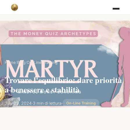
Home
/
Blog
/
On-Line Training
Trovare l'equilibrio: dare priorità
a benessere e stabilità
July 22, 2024
·
3 min di lettura
·
On-Line Training