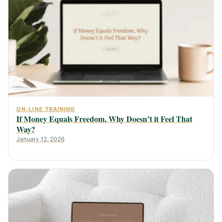
ON-LINE TRAINING
If Money Equals Freedom, Why Doesn’t it Feel That
Way?
January 12, 2026