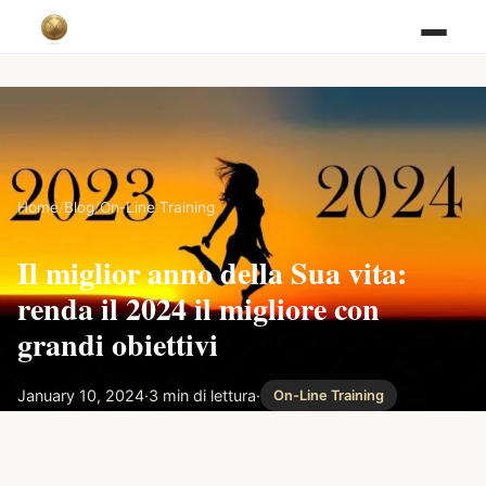
Home
/
Blog
/
On-Line Training
Il miglior anno della Sua vita:
renda il 2024 il migliore con
grandi obiettivi
January 10, 2024
·
3 min di lettura
·
On-Line Training