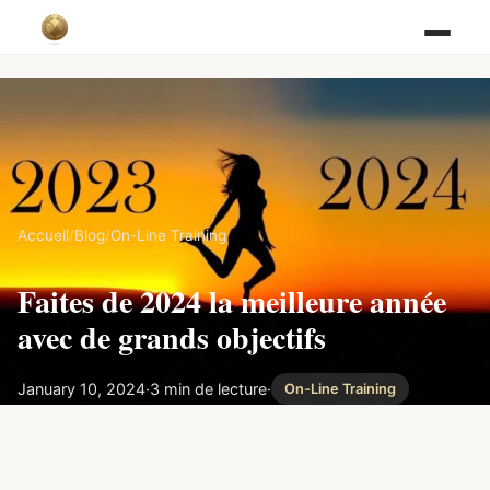
Accueil
/
Blog
/
On-Line Training
Faites de 2024 la meilleure année
avec de grands objectifs
January 10, 2024
·
3 min de lecture
·
On-Line Training