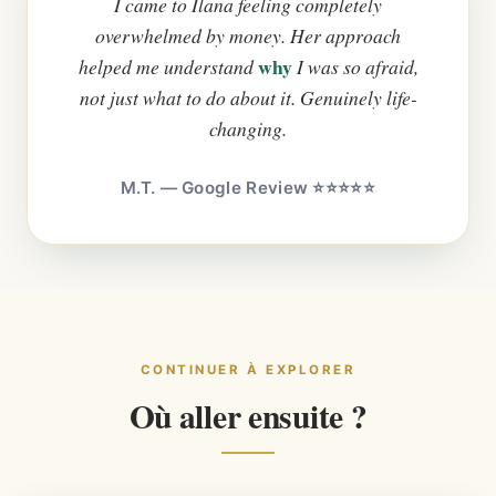
I came to Ilana feeling completely
overwhelmed by money. Her approach
why
helped me understand
I was so afraid,
not just what to do about it. Genuinely life-
changing.
M.T. — Google Review ⭐⭐⭐⭐⭐
CONTINUER À EXPLORER
Où aller ensuite ?