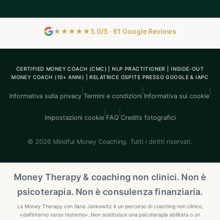
★★★★★
5.0/5 · 61 Google Reviews
CERTIFIED MONEY COACH (CMC) | NLP PRACTITIONER | INSIDE-OUT
MONEY COACH (10+ ANNI) | RELATRICE OSPITE PRESSO GOOGLE & IAPC
|
|
|
Informativa sulla privacy
Termini e condizioni
Informativa sui cookie
|
|
Impostazioni cookie
FAQ
Credits fotografici
© 2026 Mindful Money Coaching. Tutti i diritti riservati.
Money Therapy & coaching non clinici. Non è
psicoterapia. Non è consulenza finanziaria.
La Money Therapy con Ilana Jankowitz è un percorso di coaching non clinico,
«dall'interno verso l'esterno». Non sostituisce una psicoterapia abilitata o un