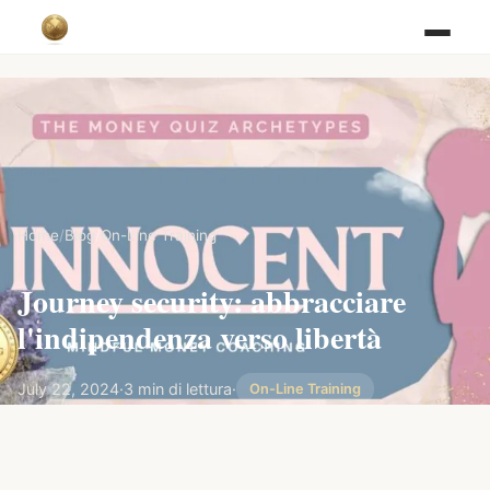
Home
/
Blog
/
On-Line Training
Journey security: abbracciare
l'indipendenza verso libertà
July 22, 2024
·
3 min di lettura
·
On-Line Training