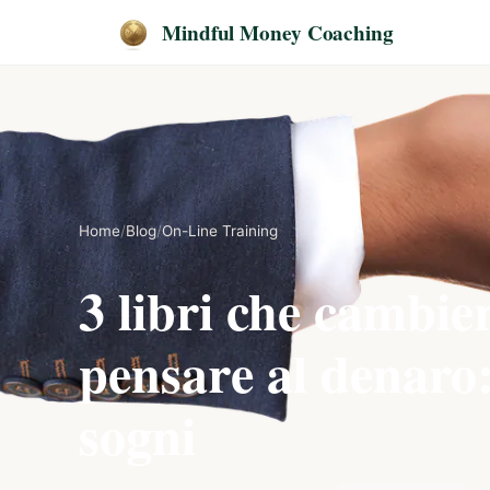
Mindful Money Coaching
Home
/
Blog
/
On-Line Training
3 libri che cambie
pensare al denaro:
sogni