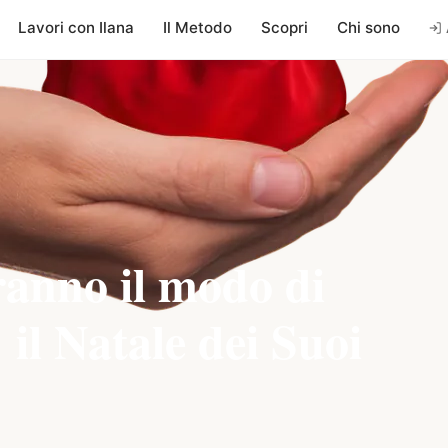
Lavori con Ilana
Il Metodo
Scopri
Chi sono
ranno il modo di
 il Natale dei Suoi