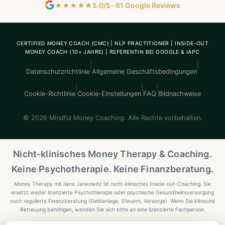
★★★★★
5.0/5 · 61 Google Reviews
CERTIFIED MONEY COACH (CMC) | NLP PRACTITIONER | INSIDE-OUT
MONEY COACH (10+ JAHRE) | REFERENTIN BEI GOOGLE & IAPC
|
|
Datenschutzrichtlinie
Allgemeine Geschäftsbedingungen
|
|
|
Cookie-Richtlinie
Cookie-Einstellungen
FAQ
Bildnachweise
© 2026 Mindful Money Coaching. Alle Rechte vorbehalten.
Nicht-klinisches Money Therapy & Coaching.
Keine Psychotherapie. Keine Finanzberatung.
Money Therapy mit Ilana Jankowitz ist nicht-klinisches Inside-out-Coaching. Sie
ersetzt weder lizenzierte Psychotherapie oder psychische Gesundheitsversorgung
noch regulierte Finanzberatung (Geldanlage, Steuern, Vorsorge). Wenn Sie klinische
Betreuung benötigen, wenden Sie sich bitte an eine lizenzierte Fachperson.