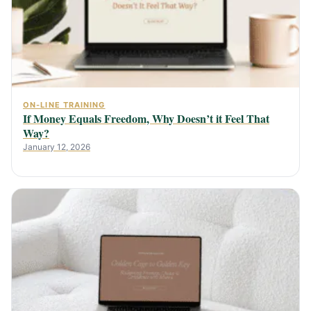
ON-LINE TRAINING
If Money Equals Freedom, Why Doesn’t it Feel That
Way?
January 12, 2026