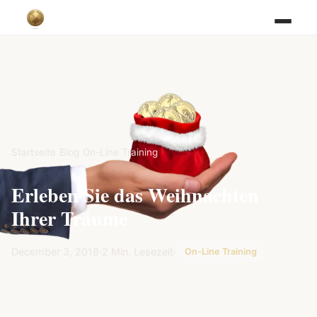
Startseite
/
Blog
/
On-Line Training
Erleben Sie das Weihnachten
Ihrer Träume
December 3, 2018
·
2 Min. Lesezeit
·
On-Line Training