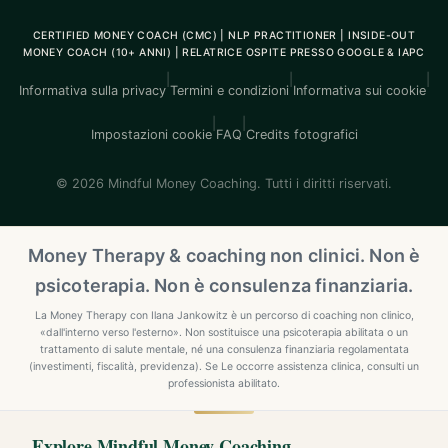
CERTIFIED MONEY COACH (CMC) | NLP PRACTITIONER | INSIDE-OUT
MONEY COACH (10+ ANNI) | RELATRICE OSPITE PRESSO GOOGLE & IAPC
|
|
|
Informativa sulla privacy
Termini e condizioni
Informativa sui cookie
|
|
Impostazioni cookie
FAQ
Credits fotografici
© 2026 Mindful Money Coaching. Tutti i diritti riservati.
Money Therapy & coaching non clinici. Non è
psicoterapia. Non è consulenza finanziaria.
La Money Therapy con Ilana Jankowitz è un percorso di coaching non clinico,
«dall'interno verso l'esterno». Non sostituisce una psicoterapia abilitata o un
trattamento di salute mentale, né una consulenza finanziaria regolamentata
(investimenti, fiscalità, previdenza). Se Le occorre assistenza clinica, consulti un
professionista abilitato.
Explore Mindful Money Coaching