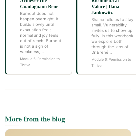
Achiever che
Riconnetta al
Guadagnano Bene
Valore | Ilana
Jankowitz
Burnout does not
happen overnight. It
Shame tells us to stay
builds slowly until
small. Vulnerability
exhaustion feels
invites us to show up
normal and joy feels
fully. In this workbook
out of reach. Burnout
we explore both
is not a sign of
through the lens of
weakness,...
Dr Brené...
Module 6: Permission to
Module 6: Permission to
Thrive
Thrive
More from the blog