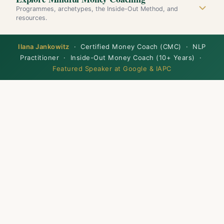
Programmes, archetypes, the Inside-Out Method, and
resources.
Ilana Jankowitz
· Certified Money Coach (CMC) · NLP
Practitioner · Inside-Out Money Coach (10+ Years) ·
Featured Speaker at Google & IAPC