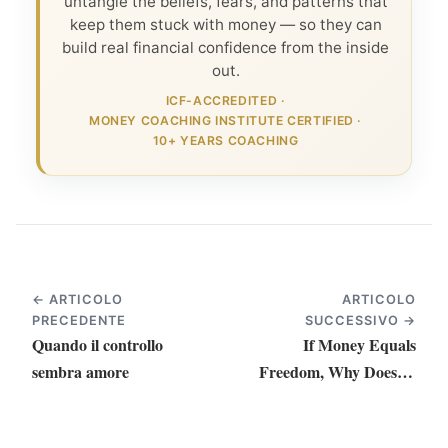
untangle the beliefs, fears, and patterns that
keep them stuck with money — so they can
build real financial confidence from the inside
out.
ICF-ACCREDITED
·
MONEY COACHING INSTITUTE CERTIFIED
·
10+ YEARS COACHING
← ARTICOLO
ARTICOLO
PRECEDENTE
SUCCESSIVO →
Quando il controllo
If Money Equals
sembra amore
Freedom, Why Doesn’t
it Feel That Way?