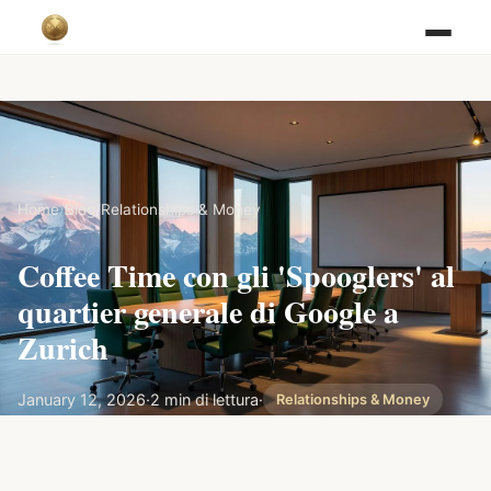
Home
/
Blog
/
Relationships & Money
Coffee Time con gli 'Spooglers' al
quartier generale di Google a
Zurich
January 12, 2026
·
2 min di lettura
·
Relationships & Money