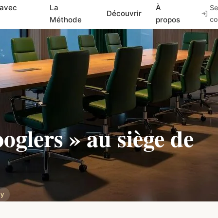
 avec
La
À
Se
Découvrir
Méthode
propos
co
ooglers » au siège de
ey