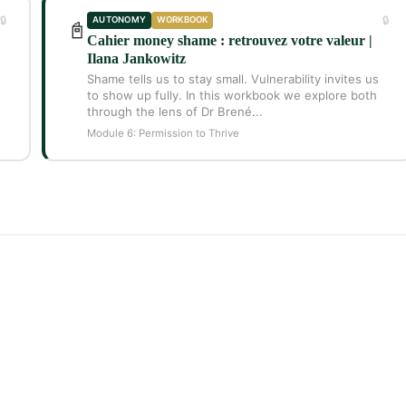
🔒
🔒
AUTONOMY
WORKBOOK
📓
Cahier money shame : retrouvez votre valeur |
Ilana Jankowitz
Shame tells us to stay small. Vulnerability invites us
to show up fully. In this workbook we explore both
through the lens of Dr Brené...
Module 6: Permission to Thrive