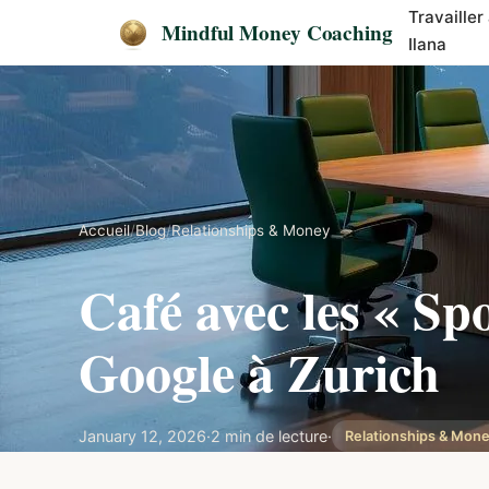
Travailler
Mindful Money Coaching
Ilana
Accueil
/
Blog
/
Relationships & Money
Café avec les « Sp
Google à Zurich
January 12, 2026
·
2 min de lecture
·
Relationships & Mon