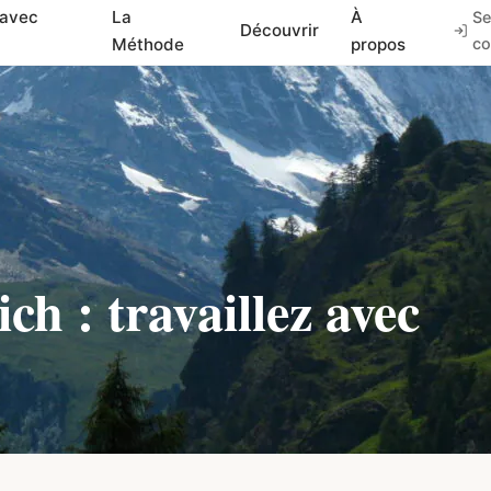
 avec
La
À
Se
Découvrir
Méthode
propos
co
h : travaillez avec