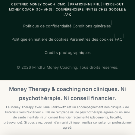
CERTIFIED MONEY COACH (CMC) | PRATICIENNE PNL | INSIDE-OUT
MONEY COACH (10+ ANS) | CONFÉRENCIÈRE INVITÉE CHEZ GOOGLE &
IAPC
|
|
Politique de confidentialité
Conditions générales
|
|
|
Politique en matière de cookies
Paramètres des cookies
FAQ
Crédits photographiques
© 2026 Mindful Money Coaching. Tous droits réservés.
Money Therapy & coaching non cliniques. Ni
psychothérapie. Ni conseil financier.
La Money Therapy avec Ilana Jankowitz est un accompagnement non clinique « de
l'intérieur vers l'extérieur ». Elle ne remplace ni une psychothérapie agréée ou un suivi
de santé mentale, ni un conseil financier réglementé (placements, fiscalité,
prévoyance). Si vous avez besoin d'un suivi clinique, veuillez consulter un professionnel
agréé.