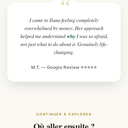
I came to Ilana feeling completely
overwhelmed by money. Her approach
why
helped me understand
I was so afraid,
not just what to do about it. Genuinely life-
changing.
M.T. — Google Review ⭐⭐⭐⭐⭐
CONTINUER À EXPLORER
Où aller ensuite ?