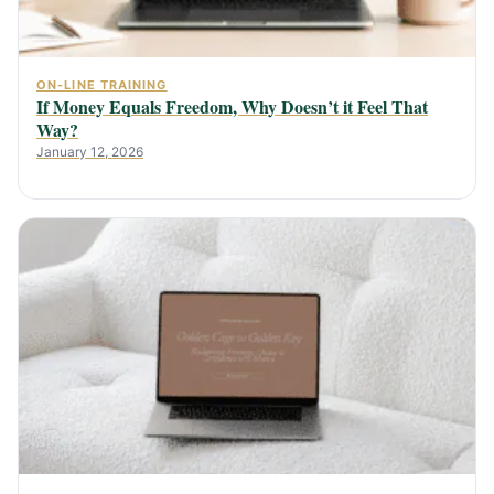
ON-LINE TRAINING
If Money Equals Freedom, Why Doesn’t it Feel That
Way?
January 12, 2026