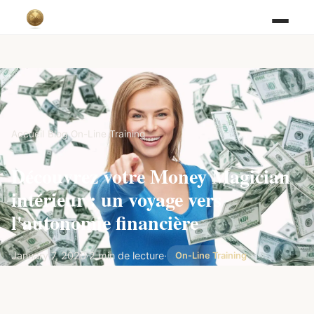
Accueil
/
Blog
/
On-Line Training
Découvrez votre Money Magician
intérieur : un voyage vers
l'autonomie financière
January 7, 2020
·
2 min de lecture
·
On-Line Training