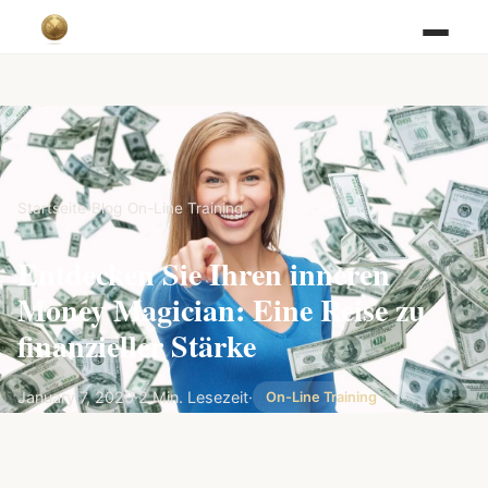
Startseite
/
Blog
/
On-Line Training
Entdecken Sie Ihren inneren
Money Magician: Eine Reise zu
finanzieller Stärke
January 7, 2020
·
2 Min. Lesezeit
·
On-Line Training