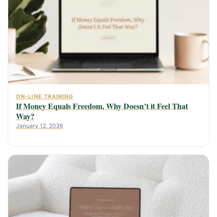
ON-LINE TRAINING
If Money Equals Freedom, Why Doesn’t it Feel That
Way?
January 12, 2026