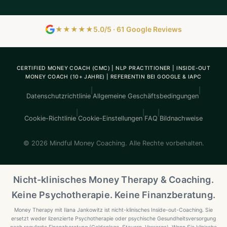
★★★★★
5.0/5 · 61 Google Reviews
CERTIFIED MONEY COACH (CMC) | NLP PRACTITIONER | INSIDE-OUT
MONEY COACH (10+ JAHRE) | REFERENTIN BEI GOOGLE & IAPC
|
|
Datenschutzrichtlinie
Allgemeine Geschäftsbedingungen
|
|
|
Cookie-Richtlinie
Cookie-Einstellungen
FAQ
Bildnachweise
© 2026 Mindful Money Coaching. Alle Rechte vorbehalten.
Nicht-klinisches Money Therapy & Coaching.
Keine Psychotherapie. Keine Finanzberatung.
Money Therapy mit Ilana Jankowitz ist nicht-klinisches Inside-out-Coaching. Sie
ersetzt weder lizenzierte Psychotherapie oder psychische Gesundheitsversorgung