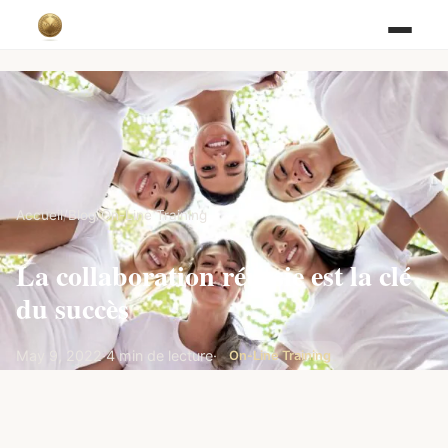
Accueil
/
Blog
/
On-Line Training
La collaboration réussie est la clé
du succès
May 9, 2022
·
4 min de lecture
·
On-Line Training