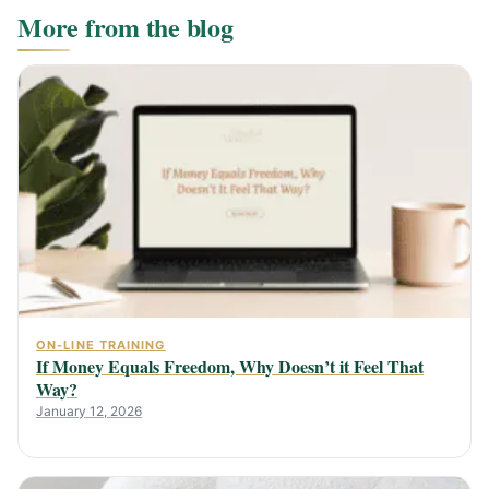
More from the blog
ON-LINE TRAINING
If Money Equals Freedom, Why Doesn’t it Feel That
Way?
January 12, 2026