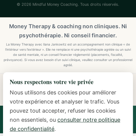
© 2026 Mindful Money Coaching. Tous droits réservés.
Money Therapy & coaching non cliniques. Ni
psychothérapie. Ni conseil financier.
La Money Therapy avec Ilana Jankowitz est un accompagnement non clinique « de
l'intérieur vers l'extérieur ». Elle ne remplace ni une psychothérapie agréée ou un suivi
de santé mentale, ni un conseil financier réglementé (placements, fiscalité,
prévoyance). Si vous avez besoin d'un suivi clinique, veuillez consulter un professionnel
agréé.
Nous respectons votre vie privée
Explore Mindful Money Coaching
Programmes, archetypes, the Inside-Out Method, and
Nous utilisons des cookies pour améliorer
resources.
votre expérience et analyser le trafic. Vous
pouvez tout accepter, refuser les cookies
Ilana Jankowitz
· Certified Money Coach (CMC) · NLP
non essentiels, ou
consulter notre politique
Practitioner · Inside-Out Money Coach (10+ Years) ·
Featured Speaker at Google & IAPC
de confidentialité
.