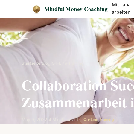
Mit Ilana
Mindful Money Coaching
arbeiten
Startseite
/
Blog
/
On-Line Training
Collaboration Suc
Zusammenarbeit is
May 9, 2022
·
4 Min. Lesezeit
·
On-Line Training