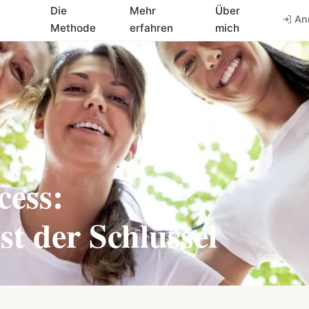
Die
Mehr
Über
An
Methode
erfahren
mich
cess:
t der Schlüssel