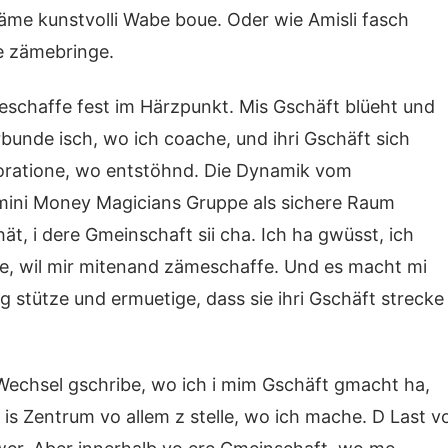
äme kunstvolli Wabe boue. Oder wie Amisli fasch
se zämebringe.
meschaffe fest im Härzpunkt. Mis Gschäft blüeht und
bunde isch, wo ich coache, und ihri Gschäft sich
oratione, wo entstöhnd. Die Dynamik vom
 mini Money Magicians Gruppe als sichere Raum
hät, i dere Gmeinschaft sii cha. Ich ha gwüsst, ich
ehe, wil mir mitenand zämeschaffe. Und es macht mi
ig stütze und ermuetige, dass sie ihri Gschäft strecke
Wechsel gschribe, wo ich i mim Gschäft gmacht ha,
is Zentrum vo allem z stelle, wo ich mache. D Last v