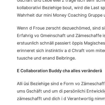
Gschäft und Lebe ellei z träge isch sehr sc
kollaborativi Beziehige bout, wird die Last s
Wahrheit dur mini Money Coaching Gruppe 
Wenn d Froue zerscht dezuechömed, sind s
Erfahrig vo Gmeinschaft und Zämeschaffe is
erstuunlich schnäll passiert öppis Magisches.
erinneret sich instinktiv a d Chraft vom mi
tuusche und enand Beibringe.
E Collaboration Buddy cha alles veränderä
Alli üsi Beziehige sind e Form vo Zämeschaff
ums Gschäft und um di persönlichi Entwicklig 
zämeschafft und dich i d Verantwortig nimm