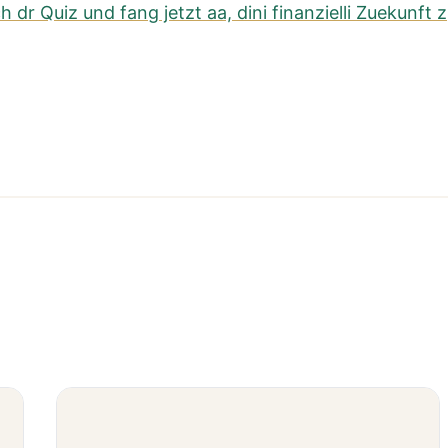
h dr Quiz und fang jetzt aa, dini finanzielli Zuekunft z