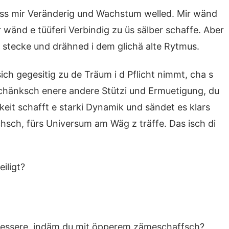
dass mir Veränderig und Wachstum welled. Mir wänd
 wänd e tüüferi Verbindig zu üs sälber schaffe. Aber
d stecke und drähned i dem glichä alte Rytmus.
ch gegesitig zu de Träum i d Pflicht nimmt, cha s
chänksch enere andere Stützi und Ermuetigung, du
gkeit schafft e starki Dynamik und sändet es klars
chsch, fürs Universum am Wäg z träffe. Das isch di
iligt?
erbessere, indäm du mit öpperem zämeschaffsch?