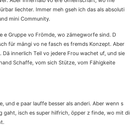
hwer. Aber innerhalb vo ere Gmeinschaft, wo me
pürbar liechter. Immer meh gseh ich das als absoluti
und mini Community.
ie e Gruppe vo Frömde, wo zämegworfe sind. D
ch für mängi vo ne fasch es fremds Konzept. Aber
 Dä innerlich Teil vo jedere Frou wachet uf, und sie
tenand Schaffe, vom sich Stütze, vom Fähigkeite
e, und e paar lauffe besser als anderi. Aber wenn s
gaht, isch es super hilfrich, öpper z finde, wo mit di
t.