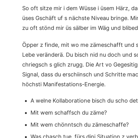
So oft sitze mir i dem Wüsse i üsem Härz, 
üses Gschäft uf s nächste Niveau bringe. Mir
zu oft stönd mir üs sälber im Wäg und blibe
Öpper z finde, mit wo me zämeschafft und si
Lebe veränderä. Du bisch nid nu doch und s
chriegsch s glich zrugg. Die Art vo Gegesiti
Signal, dass du erschiinsch und Schritte ma
höchsti Manifestations-Energie.
A welne Kollaboratione bisch du scho dete
Mit wem schaffsch du zäme?
Mit wem chönntsch du zämeschaffe?
Was chasch tue, fürs dini Situation z v