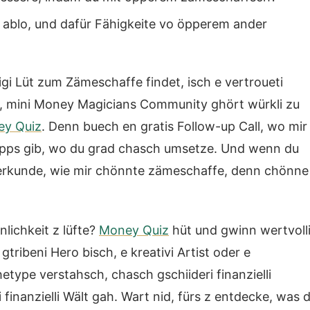
 ablo, und dafür Fähigkeite vo öpperem ander
gi Lüt zum Zämeschaffe findet, isch e vertroueti
e, mini Money Magicians Community ghört würkli zu
y Quiz
. Denn buech en gratis Follow-up Call, wo mir
 Tipps gib, wo du grad chasch umsetze. Und wenn du
 erkunde, wie mir chönnte zämeschaffe, denn chönne
nlichkeit z lüfte?
Money Quiz
hüt und gwinn wertvoll
 gtribeni Hero bisch, e kreativi Artist oder e
type verstahsch, chasch gschiideri finanzielli
 finanzielli Wält gah. Wart nid, fürs z entdecke, was d