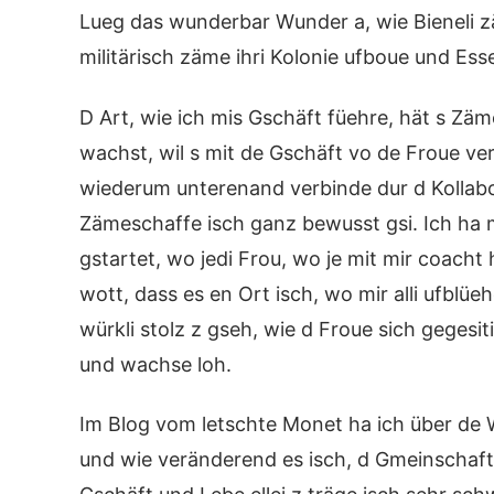
Lueg das wunderbar Wunder a, wie Bieneli z
militärisch zäme ihri Kolonie ufboue und Es
D Art, wie ich mis Gschäft füehre, hät s Zä
wachst, wil s mit de Gschäft vo de Froue ver
wiederum unterenand verbinde dur d Kollab
Zämeschaffe isch ganz bewusst gsi. Ich ha
gstartet, wo jedi Frou, wo je mit mir coacht 
wott, dass es en Ort isch, wo mir alli ufblü
würkli stolz z gseh, wie d Froue sich gegesit
und wachse loh.
Im Blog vom letschte Monet ha ich über de 
und wie veränderend es isch, d Gmeinschaft 