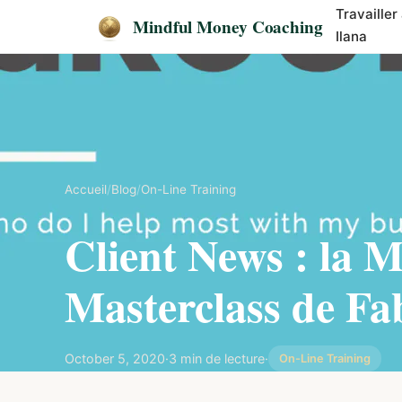
Travailler
Mindful Money Coaching
Ilana
Accueil
/
Blog
/
On-Line Training
Client News : la 
Masterclass de Fa
October 5, 2020
·
3 min de lecture
·
On-Line Training