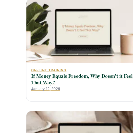
ON-LINE TRAINING
If Money Equals Freedom, Why Doesn’t it Feel
That Way?
January 12, 2026