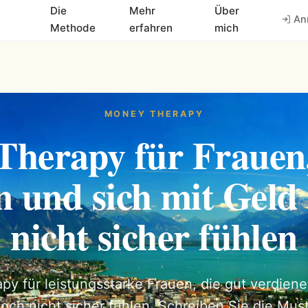
Die
Mehr
Über
An
Methode
erfahren
mich
MONEY THERAPY
herapy für Frauen,
n und sich mit Geld
nicht sicher fühlen
y für leistungsstarke Frauen, die gut verdien
och nicht sicher fühlen. Schreiben Sie die Must