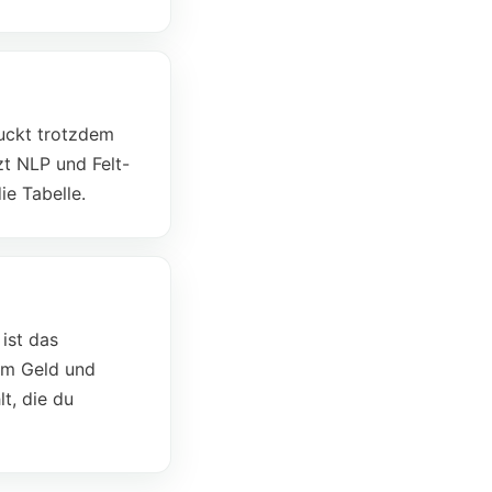
zuckt trotzdem
t NLP und Felt-
ie Tabelle.
ist das
im Geld und
t, die du