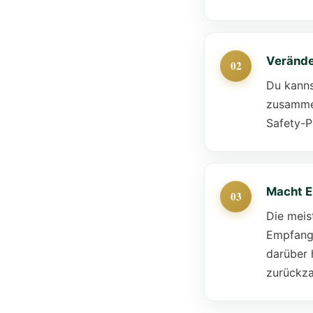
Veränder
Du kanns
zusammen
Safety-P
Macht E
Die meis
Empfange
darüber 
zurückza