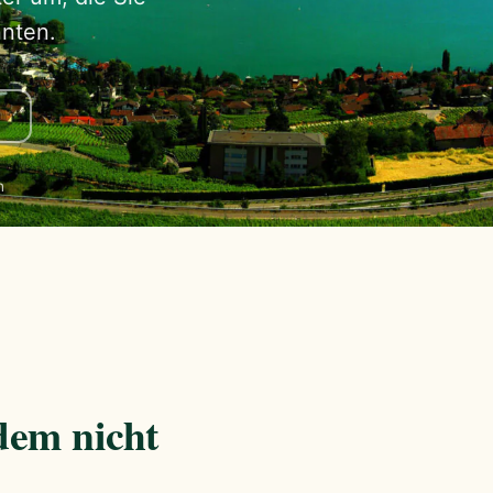
nten.
h
zdem nicht