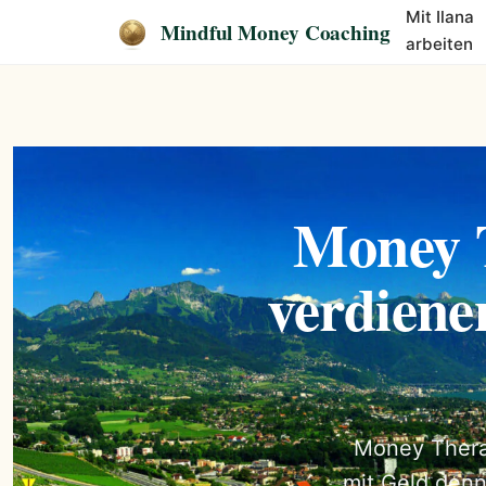
Mit Ilana
Mindful Money Coaching
arbeiten
Money T
verdiene
Money Therap
mit Geld denn