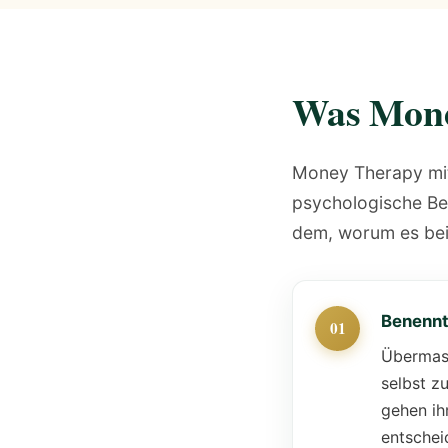
Was Mone
Money Therapy mit 
psychologische Beh
dem, worum es bei
Benennt
Übermass
selbst z
gehen ih
entschei