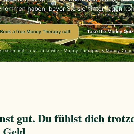
enommen haben, bevor Sie sie hinterfragen kon
Book a free Money Therapy call
Take the Money Quiz
Arbeiten mit Ilana Jankowitz · Money Therapist & Money Coac
nst gut. Du fühlst dich trot
t Geld.