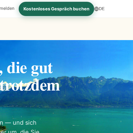
melden
Kostenloses Gespräch buchen
DE
 die gut
 trotzdem
en — und sich
er um, die Sie