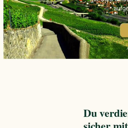
aufg
Du verdie
sicher mi