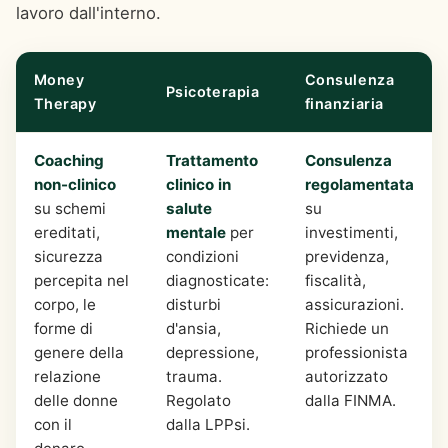
lavoro dall'interno.
Money
Consulenza
Psicoterapia
Therapy
finanziaria
Coaching
Trattamento
Consulenza
non-clinico
clinico in
regolamentata
su schemi
salute
su
ereditati,
mentale
per
investimenti,
sicurezza
condizioni
previdenza,
percepita nel
diagnosticate:
fiscalità,
corpo, le
disturbi
assicurazioni.
forme di
d'ansia,
Richiede un
genere della
depressione,
professionista
relazione
trauma.
autorizzato
delle donne
Regolato
dalla FINMA.
con il
dalla LPPsi.