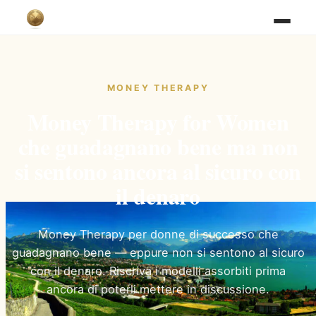
MONEY THERAPY
Money Therapy for Women
che guadagnano bene ma non
si sentono ancora al sicuro con
il denaro
Money Therapy per donne di successo che
guadagnano bene — eppure non si sentono al sicuro
con il denaro. Riscriva i modelli assorbiti prima
ancora di poterli mettere in discussione.