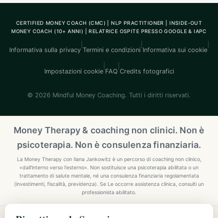
CERTIFIED MONEY COACH (CMC) | NLP PRACTITIONER | INSIDE-OUT
MONEY COACH (10+ ANNI) | RELATRICE OSPITE PRESSO GOOGLE & IAPC
|
|
|
Informativa sulla privacy
Termini e condizioni
Informativa sui cookie
|
|
Impostazioni cookie
FAQ
Credits fotografici
© 2026 Mindful Money Coaching. Tutti i diritti riservati.
Money Therapy & coaching non clinici. Non è
psicoterapia. Non è consulenza finanziaria.
La Money Therapy con Ilana Jankowitz è un percorso di coaching non clinico,
«dall'interno verso l'esterno». Non sostituisce una psicoterapia abilitata o un
trattamento di salute mentale, né una consulenza finanziaria regolamentata
(investimenti, fiscalità, previdenza). Se Le occorre assistenza clinica, consulti un
professionista abilitato.