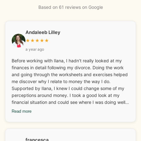
Based on 61 reviews on Google
Andaleeb Lilley
★
★
★
★
★
a year ago
Before working with Ilana, I hadn’t really looked at my
finances in detail following my divorce. Doing the work
and going through the worksheets and exercises helped
me discover why I relate to money the way I do.
Supported by Ilana, I knew I could change some of my
perceptions around money. I took a good look at my
financial situation and could see where I was doing well
and what I needed to look at and adjust. I really enjoyed
Read more
discovering and learning about my money archetypes.
Ilana also helped me with some business coaching and
how I could continue to grow my business. I changed
some behaviours around finances too which I have stuck
francesca