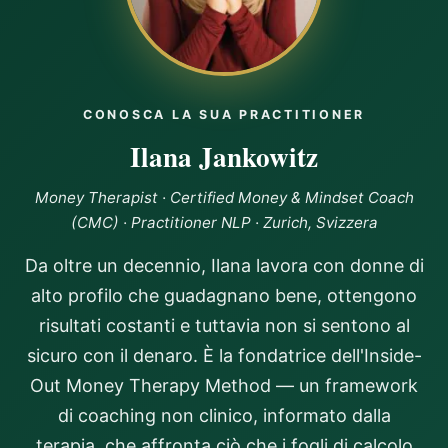
boundaries, and giving myself permission to receive. If
you're ready to break free from old money stories and
step into a life of abundance and self-empowerment, I
highly recommmend Ilana’s program as a game
changer!!
CONOSCA LA SUA PRACTITIONER
Ilana Jankowitz
Money Therapist · Certified Money & Mindset Coach
(CMC) · Practitioner NLP · Zurich, Svizzera
Da oltre un decennio, Ilana lavora con donne di
alto profilo che guadagnano bene, ottengono
risultati costanti e tuttavia non si sentono al
sicuro con il denaro. È la fondatrice dell'Inside-
Out Money Therapy Method — un framework
di coaching non clinico, informato dalla
terapia, che affronta ciò che i fogli di calcolo