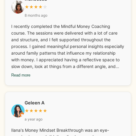
with which I am very happy about! The fear around
★
★
★
★
☆
money and finances has gone and I have more fun with it
8 months ago
now too. One of my mantras has always been “I will
always have enough money to do all the things I want to
I recently completed the Mindful Money Coaching
do” and this has only been reinforced. Ilana is also great
course. The sessions were delivered with a lot of care
at connecting you with other businesses for collaboration
and structure, and I felt supported throughout the
and networking. The weekly calls are an added bonus
process. I gained meaningful personal insights especially
and a lovely way to connect and set goals for the week.
around family patterns that influence my relationship
Thank you Ilana!
with money. I appreciated having a reflective space to
slow down, look at things from a different angle, and
reconnect with ideas I hadn’t thought about in a while. It
Read more
has given me a lot to think about going forward. How I
spend my money and why and the emotions attached to
it all. Overall, it offered a gentle reminder of the deeper
emotional layers behind financial habits and more, which
Geleen A
was helpful for me.
★
★
★
★
★
a year ago
Ilana's Money Mindset Breakthrough was an eye-