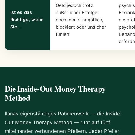
Geld jedoch trotz
psychi
Ist es das
äußerlicher Erfolge
Erkrank
Richtige, wenn
noch immer ängstlich,
die pro
Sie…
blockiert oder unsicher
psycho
fühlen
Behand
erforde
Die Inside-Out Money Therapy
Method
Ilanas eigenständiges Rahmenwerk — die Inside-
Out Money Therapy Method — ruht auf fünf
miteinander verbundenen Pfeilern. Jeder Pfeiler