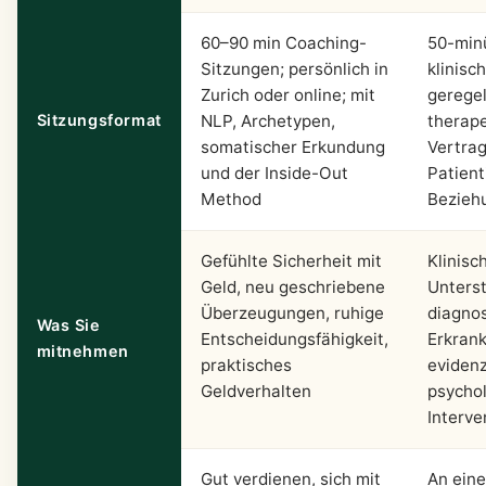
60–90 min Coaching-
50-min
Sitzungen; persönlich in
klinisc
Zurich oder online; mit
geregel
Sitzungsformat
NLP, Archetypen,
therap
somatischer Erkundung
Vertra
und der Inside-Out
Patient
Method
Bezieh
Gefühlte Sicherheit mit
Klinisc
Geld, neu geschriebene
Unterst
Überzeugungen, ruhige
diagnos
Was Sie
Entscheidungsfähigkeit,
Erkran
mitnehmen
praktisches
eviden
Geldverhalten
psycho
Interve
Gut verdienen, sich mit
An eine