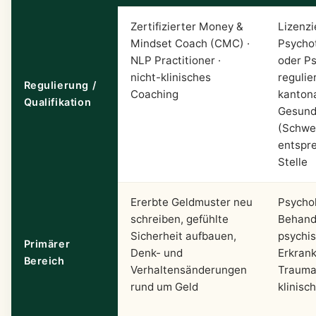
Zertifizierter Money &
Lizenzi
Mindset Coach (CMC) ·
Psycho
NLP Practitioner ·
oder Ps
nicht-klinisches
regulie
Regulierung /
Coaching
kanton
Qualifikation
Gesund
(Schwe
entspr
Stelle
Ererbte Geldmuster neu
Psycho
schreiben, gefühlte
Behand
Sicherheit aufbauen,
psychi
Primärer
Denk- und
Erkran
Bereich
Verhaltensänderungen
Trauma
rund um Geld
klinisc