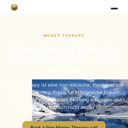
MONEY THERAPY
Money Therapy: Fühlen Sie
sich von innen heraus sicher
mit Geld
Money Therapy ist eine non-klinische, therapeutisch
fundierte Coaching-Praxis für erfolgreiche Frauen,
die gut verdienen, konstant Leistung erbringen und
sich mit Geld dennoch nicht sicher fühlen.
Book a free Money Therapy call